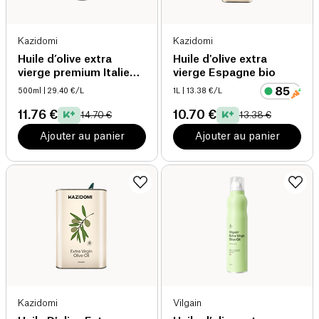
Kazidomi
Kazidomi
Huile d’olive extra
Huile d'olive extra
vierge premium Italie
vierge Espagne bio
bio
500ml
| 29.40 €/L
1L
| 13.38 €/L
11.76 €
10.70 €
14.70 €
13.38 €
Ajouter au panier
Ajouter au panier
Kazidomi
Vilgain