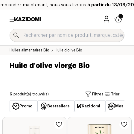
mmandez maintenant, nous vous livrons
à partir du 13/08/2
Accueil
Notre catalogue bio
Epicerie salée Bio
Huiles alimentaires Bio
Huile d'olive Bio
Huile d'olive vierge Bio
6
produit(s) trouvé(s)
Filtres
Trier
Promo
Bestsellers
Kazidomi
Mes acha