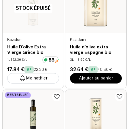
STOCK ÉPUISÉ
Kazidomi
Kazidomi
Huile D'olive Extra
Huile d'olive extra
Vierge Grèce bio
vierge Espagne bio
1L
| 22.30 €/L
3L
| 13.60 €/L
17.84 €
32.64 €
22.30 €
40.80 €
Me notifier
Ajouter au panier
BESTSELLER