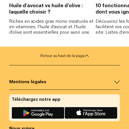
Huile d’avocat vs huile d’olive :
10 fonctionna
laquelle choisir ?
dont vous ig
l'existence !
Riches en acides gras mono-insaturés et
Découvrez les f
en vitamines, l’huile d’avocat et l’huile
facilitent vos c
d’olive sont essentielles pour avoir une
site. Listes d'en
alimentation saine et rester en bonne
économies,...ve
santé. Mais laquelle de ces huiles est la
vous réservons !
meilleure ?
Retour au haut de la page
Mentions légales
Téléchargez notre app
Nous suivre