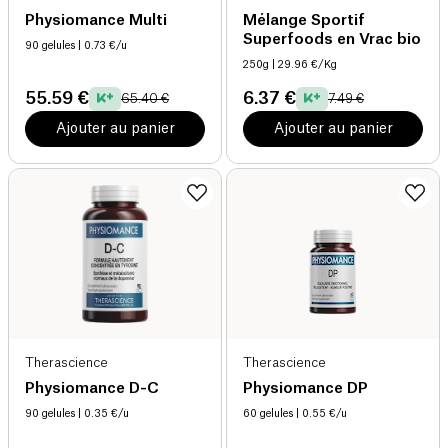
Physiomance Multi
Mélange Sportif
Superfoods en Vrac bio
90 gelules
| 0.73 €/u
250g
| 29.96 €/Kg
55.59 €
6.37 €
65.40 €
7.49 €
Ajouter au panier
Ajouter au panier
Therascience
Therascience
Physiomance D-C
Physiomance DP
90 gelules
| 0.35 €/u
60 gelules
| 0.55 €/u