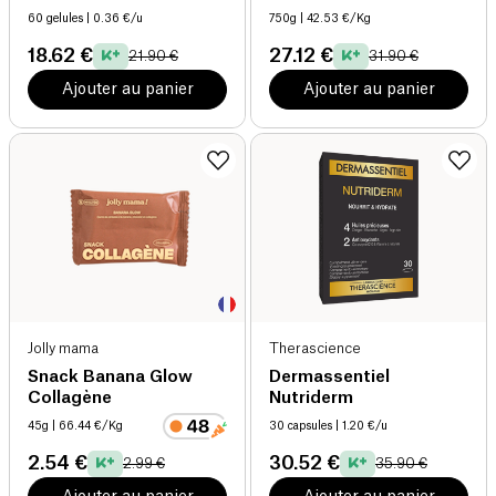
60 gelules
| 0.36 €/u
750g
| 42.53 €/Kg
18.62 €
27.12 €
21.90 €
31.90 €
Ajouter au panier
Ajouter au panier
Jolly mama
Therascience
Snack Banana Glow
Dermassentiel
Collagène
Nutriderm
45g
| 66.44 €/Kg
30 capsules
| 1.20 €/u
2.54 €
30.52 €
2.99 €
35.90 €