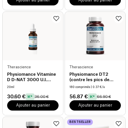
Ajouter au panier
Ajouter au panier
Therascience
Therascience
Physiomance Vitamine
Physiomance DT2
D D-NAT 3000 U.I.
(contre les pics de
Gouttes
glycémie)
20ml
180 comprimés
| 0.37 €/u
30.60 €
56.87 €
36.00 €
66.90 €
Ajouter au panier
Ajouter au panier
BESTSELLER