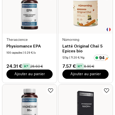
Therascience
Nümorning
Physiomance EPA
Latté Original Chaï 5
Epices bio
100 capsules
| 0.29 €/u
125g
| 71.20 €/Kg
24.31 €
7.57 €
28.60 €
8.90 €
Ajouter au panier
Ajouter au panier