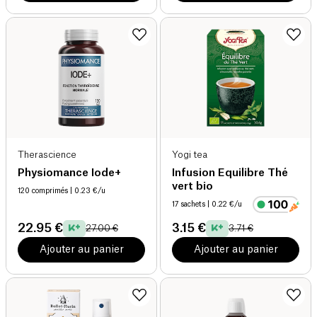
Therascience
Yogi tea
Physiomance Iode+
Infusion Equilibre Thé
vert bio
120 comprimés
| 0.23 €/u
17 sachets
| 0.22 €/u
22.95 €
3.15 €
27.00 €
3.71 €
Ajouter au panier
Ajouter au panier