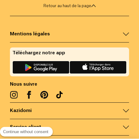
personnelle et d'épanouissement, loin de
Retour au haut de la page
toute baisse de moral.
Mentions légales
Téléchargez notre app
Nous suivre
Kazidomi
Service client
Continue without consent