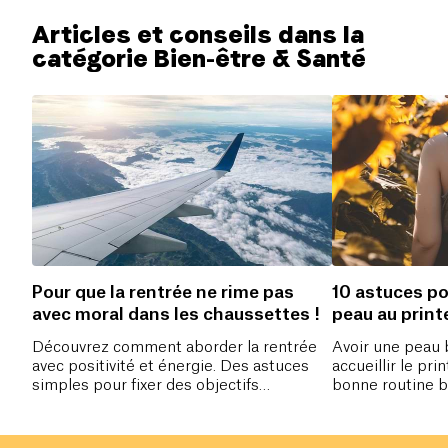
Articles et conseils dans la
catégorie Bien-être & Santé
Pour que la rentrée ne rime pas
10 astuces po
avec moral dans les chaussettes !
peau au prin
Découvrez comment aborder la rentrée
Avoir une peau 
avec positivité et énergie. Des astuces
accueillir le pr
simples pour fixer des objectifs
bonne routine b
inspirants, rester organisé, cultiver la
quotidienne, go
détente et bien plus encore. Transformez
voilà prêt !
la rentrée en une période de croissance