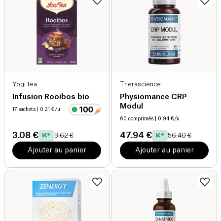
Yogi tea
Therascience
Infusion Rooibos bio
Physiomance CRP
Modul
17 sachets
| 0.21 €/u
60 comprimés
| 0.94 €/u
3.08 €
47.94 €
3.62 €
56.40 €
Ajouter au panier
Ajouter au panier