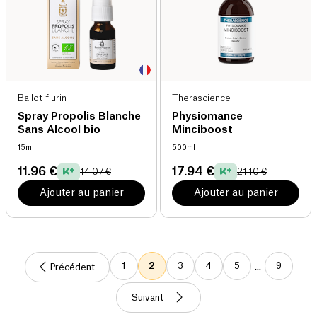
Ballot-flurin
Therascience
Spray Propolis Blanche
Physiomance
Sans Alcool bio
Minciboost
15ml
500ml
11.96 €
17.94 €
14.07 €
21.10 €
Ajouter au panier
Ajouter au panier
1
2
3
4
5
9
...
Précédent
Suivant