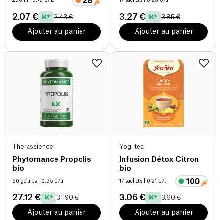
250ml
| 9.72 €/L
17 sachets
| 0.23 €/u
2.07 €
3.27 €
2.43 €
3.85 €
Ajouter au panier
Ajouter au panier
Therascience
Yogi tea
Phytomance Propolis
Infusion Détox Citron
bio
bio
90 gelules
| 0.35 €/u
17 sachets
| 0.21 €/u
27.12 €
3.06 €
31.90 €
3.60 €
Ajouter au panier
Ajouter au panier