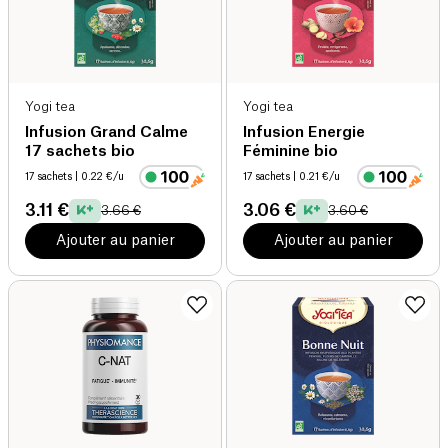
Yogi tea
Yogi tea
Infusion Grand Calme
Infusion Energie
17 sachets bio
Féminine bio
17 sachets
| 0.22 €/u
17 sachets
| 0.21 €/u
3.11 €
3.06 €
3.66 €
3.60 €
Ajouter au panier
Ajouter au panier