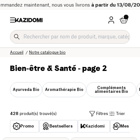
mmandez maintenant, nous vous livrons
à partir du 13/08/2
Accueil
Notre catalogue bio
Bien-être & Santé
- page 2
Compléments
Ayurveda Bio
Aromathérapie Bio
alimentaires Bio
428
produit(s) trouvé(s)
Filtres
Trier
Promo
Bestsellers
Kazidomi
Mes acha