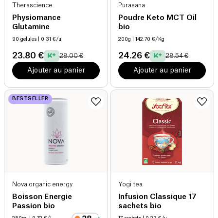
Therascience
Purasana
Physiomance
Poudre Keto MCT Oil
Glutamine
bio
90 gelules
| 0.31 €/u
200g
| 142.70 €/Kg
23.80 €
24.26 €
28.00 €
28.54 €
Ajouter au panier
Ajouter au panier
BESTSELLER
Nova organic energy
Yogi tea
Boisson Energie
Infusion Classique 17
Passion bio
sachets bio