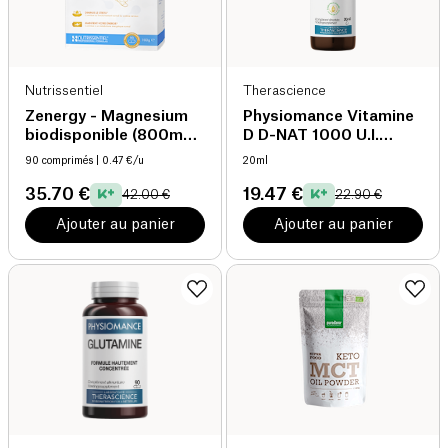
Nutrissentiel
Therascience
Zenergy - Magnesium
Physiomance Vitamine
biodisponible (800mg)
D D-NAT 1000 U.I.
- B9 - B12 actives
Gouttes
90 comprimés
| 0.47 €/u
20ml
35.70 €
19.47 €
42.00 €
22.90 €
Ajouter au panier
Ajouter au panier