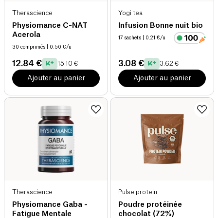
Therascience
Yogi tea
Physiomance C-NAT
Infusion Bonne nuit bio
Acerola
17 sachets
| 0.21 €/u
30 comprimés
| 0.50 €/u
12.84 €
3.08 €
15.10 €
3.62 €
Ajouter au panier
Ajouter au panier
Therascience
Pulse protein
Physiomance Gaba -
Poudre protéinée
Fatigue Mentale
chocolat (72%)