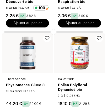
Découverte bio
Respiration bio
17 sachets
| 0.22 €/u
17 sachets
| 0.21 €/u
3.25 €
3.06 €
3.82 €
3.60 €
Ajouter au panier
Ajouter au panier
Therascience
Ballot-flurin
Physiomance Gluco 3
Pollen Polyfloral
Dynamisé bio
90 comprimés
| 0.58 €/u
210g
| 101.38 €/Kg
44.20 €
18.10 €
52.00 €
21.29 €