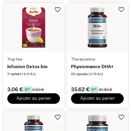
Yogi tea
Therascience
Infusion Detox bio
Physiomance DHA+
17 sachets
| 0.21 €/u
60 capsules
| 0.70 €/u
3.06 €
35.62 €
3.60 €
41.90 €
Ajouter au panier
Ajouter au panier