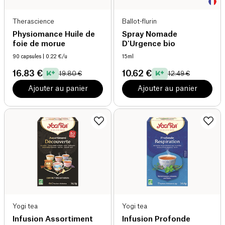
Therascience
Ballot-flurin
Physiomance Huile de
Spray Nomade
foie de morue
D'Urgence bio
90 capsules
| 0.22 €/u
15ml
16.83 €
10.62 €
19.80 €
12.49 €
Ajouter au panier
Ajouter au panier
Yogi tea
Yogi tea
Infusion Assortiment
Infusion Profonde