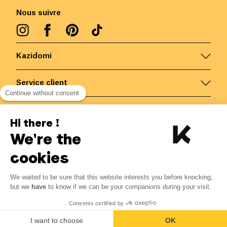
Nous suivre
Kazidomi
Service client
Continue without consent
Nous contacter
Hi there !
We're the
Belgique
/
FR
Paiements sécurisés via
cookies
We waited to be sure that this website interests you before knocking,
34.00
€
-
15
%
?
40.00
€
but we
have
to know if we can be your companions during your visit.
Economisez 6.00 € avec K+
© Kazidomi
2026
BE-BIO-03
Consents certified by
Tous droits réservés
Ajouter au panier
I want to choose
OK