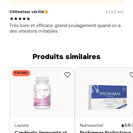
Utilisateur vérifié
il y a 5 ans
Très bien et efficace ,grand soulagement quand on a
des intestins irritables .
Produits similaires
PROMO
Lepivits
Nutrissentiel
5.0
(
Candovits (immunité et
Probiamax Probiotique