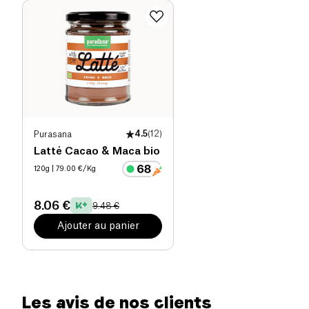
Disponible à la livraison en France et en Italie
uniquement.
Vendu par la société de droit français BBAN,
numéro de Siret: 92150743000012
Purasana
4.5
(
12
)
Latté Cacao & Maca bio
120g
| 79.00 €/Kg
8.06 €
9.48 €
Ajouter au panier
Les avis de nos clients