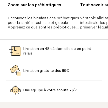
Zoom sur les prébiotiques
Tout savoir s
Découvrez les bienfaits des prébiotiques
Véritable allié s
pour la santé intestinale et globale.
intestinale, les
Apprenez ce que sont les prébiotiques,
préserver l’équi
leurs effets sur la digestion, la
bactéries » et «
constipation et les ballonnements, et
comment les intégrer dans votre
alimentation pour soutenir votre
Livraison en 48h à domicile ou en point
microbiote et renforcer votre système
relais
immunitaire.
Livraison gratuite dès 69€
Une équipe à votre écoute 7j/7