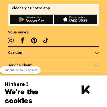
Téléchargez notre app
Nous suivre
Kazidomi
Service client
Continue without consent
Nous contacter
Hi there !
We're the
Belgique
/
FR
Paiements sécurisés via
cookies