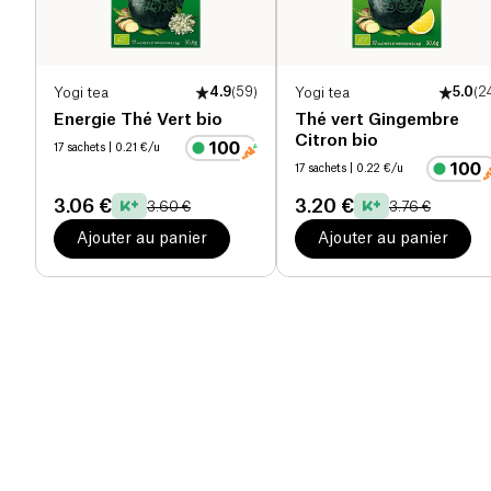
Yogi tea
4.9
(
59
)
Yogi tea
5.0
(
2
Energie Thé Vert bio
Thé vert Gingembre
Citron bio
17 sachets
| 0.21 €/u
17 sachets
| 0.22 €/u
3.06 €
3.20 €
3.60 €
3.76 €
Ajouter au panier
Ajouter au panier