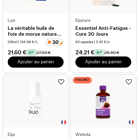
Lysi
Epycure
La véritable huile de
Essentiel Anti-Fatigue -
foie de morue nature
Cure 30 Jours
(origine Islande)
240ml
| 106.88 €/L
60 capsules
| 0.45 €/u
21.60 €
24.21 €
27.00 €
26.90 €
Ajouter au panier
Ajouter au panier
PROMO
Dijo
Weleda