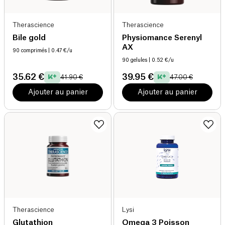
Therascience
Therascience
Bile gold
Physiomance Serenyl
AX
90 comprimés
| 0.47 €/u
90 gelules
| 0.52 €/u
35.62 €
39.95 €
41.90 €
47.00 €
Ajouter au panier
Ajouter au panier
Therascience
Lysi
Glutathion
Omega 3 Poisson