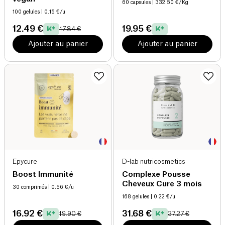
60 capsules
| 332.50 €/Kg
100 gelules
| 0.15 €/u
12.49 €
19.95 €
17.84 €
Ajouter au panier
Ajouter au panier
Epycure
D-lab nutricosmetics
Boost Immunité
Complexe Pousse
Cheveux Cure 3 mois
30 comprimés
| 0.66 €/u
168 gelules
| 0.22 €/u
16.92 €
31.68 €
19.90 €
37.27 €