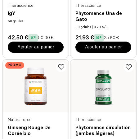
Therascience
Therascience
IgY
Phytomance Una de
Gato
60 gelules
90 gelules
| 0.29 €/u
42.50 €
21.93 €
50.00 €
25.80 €
Ajouter au panier
Ajouter au panier
PROMO
Natura force
Therascience
Ginseng Rouge De
Phytomance circulation
Corée bio
(jambes légères)