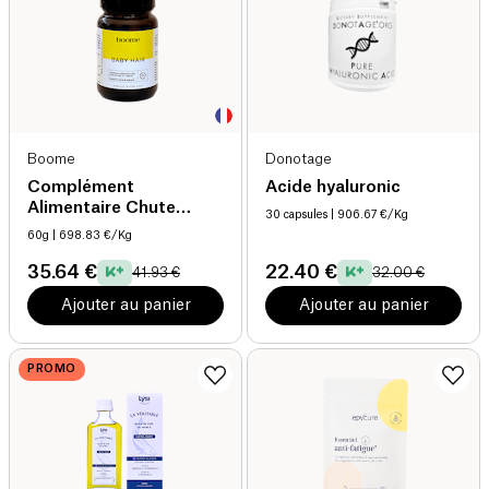
Boome
Donotage
Complément
Acide hyaluronic
Alimentaire Chute
30 capsules
| 906.67 €/Kg
Cheveux Baby Hair
60g
| 698.83 €/Kg
35.64 €
22.40 €
41.93 €
32.00 €
Ajouter au panier
Ajouter au panier
PROMO