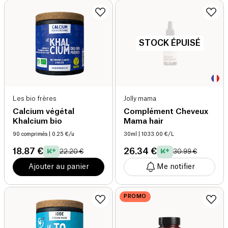
STOCK ÉPUISÉ
Les bio frères
Jolly mama
Calcium végétal
Complément Cheveux
Khalcium bio
Mama hair
90 comprimés
| 0.25 €/u
30ml
| 1033.00 €/L
18.87 €
26.34 €
22.20 €
30.99 €
Ajouter au panier
Me notifier
PROMO