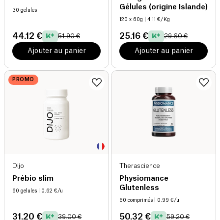
Gélules (origine Islande)
30 gelules
120 x 60g
| 4.11 €/Kg
44.12 €
25.16 €
51.90 €
29.60 €
Ajouter au panier
Ajouter au panier
PROMO
Dijo
Therascience
Prébio slim
Physiomance
Glutenless
60 gelules
| 0.62 €/u
60 comprimés
| 0.99 €/u
31.20 €
50.32 €
39.00 €
59.20 €