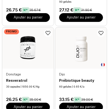
90 gelules
26.75 €
27.12 €
35.67 €
31.90 €
Ajouter au panier
Ajouter au panier
PROMO
Donotage
Dijo
Resveratrol
Prébiotique beauty
30 capsules
| 1050.00 €/Kg
60 gelules
| 0.65 €/u
26.25 €
33.15 €
35.00 €
39.00 €
Ajouter au panier
Ajouter au panier