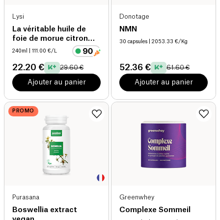
Lysi
Donotage
La véritable huile de
NMN
foie de morue citron
30 capsules
| 2053.33 €/Kg
(origine Islande)
240ml
| 111.00 €/L
22.20 €
52.36 €
29.60 €
61.60 €
Ajouter au panier
Ajouter au panier
PROMO
Purasana
Greenwhey
Boswellia extract
Complexe Sommeil
vegan