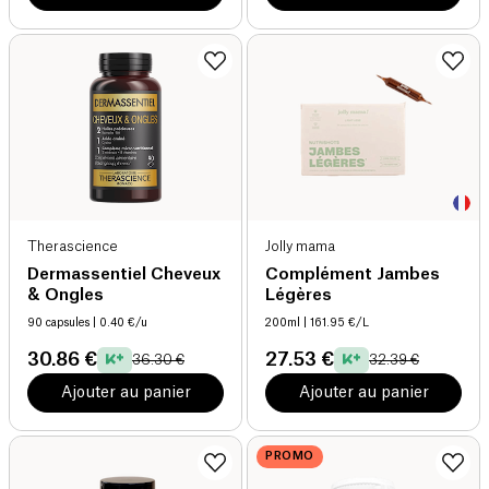
Therascience
Jolly mama
Dermassentiel Cheveux
Complément Jambes
& Ongles
Légères
90 capsules
| 0.40 €/u
200ml
| 161.95 €/L
30.86 €
27.53 €
36.30 €
32.39 €
Ajouter au panier
Ajouter au panier
PROMO