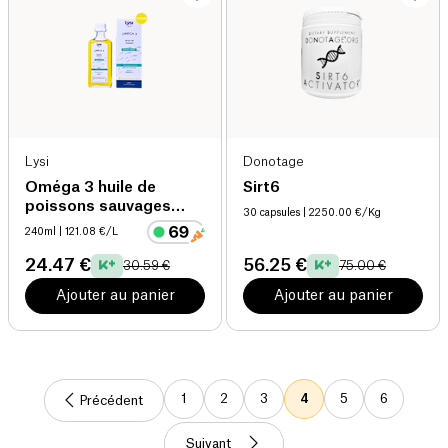
Lysi
Donotage
Oméga 3 huile de
Sirt6
poissons sauvages
30 capsules
| 2250.00 €/Kg
(origine Islande)
240ml
| 121.08 €/L
24.47 €
56.25 €
30.59 €
75.00 €
Ajouter au panier
Ajouter au panier
1
2
3
4
5
6
Précédent
Suivant