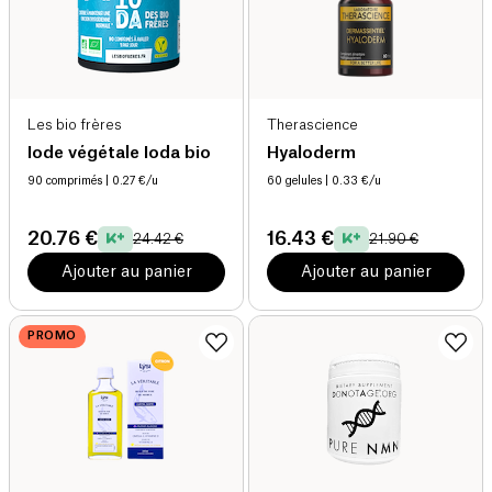
Les bio frères
Therascience
Iode végétale Ioda bio
Hyaloderm
90 comprimés
| 0.27 €/u
60 gelules
| 0.33 €/u
20.76 €
16.43 €
24.42 €
21.90 €
Ajouter au panier
Ajouter au panier
PROMO