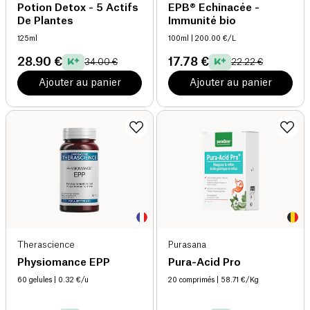
Potion Detox - 5 Actifs
EPB® Echinacée -
De Plantes
Immunité bio
125ml
100ml
| 200.00 €/L
28.90 €
17.78 €
34.00 €
22.22 €
Ajouter au panier
Ajouter au panier
Therascience
Purasana
Physiomance EPP
Pura-Acid Pro
60 gelules
| 0.32 €/u
20 comprimés
| 58.71 €/Kg