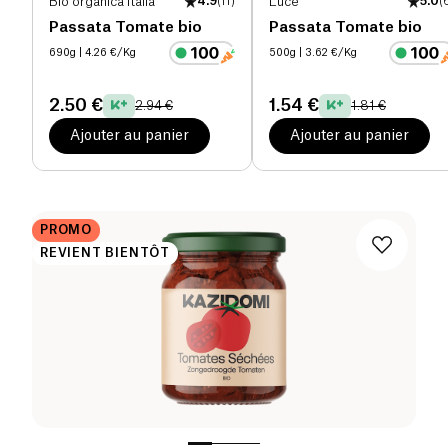
Bio organica italia
4.9
(
11
)
Luce
5.0
(
Passata Tomate bio
Passata Tomate bio
690g
| 4.26 €/Kg
500g
| 3.62 €/Kg
2.50 €
1.54 €
2.94 €
1.81 €
Ajouter au panier
Ajouter au panier
PROMO
REVIENT BIENTÔT