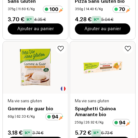
Sans Gluten
Pizza Sans Gluten bio
375g
| 11.60 €/Kg
350g
| 14.40 €/Kg
3.70 €
4.28 €
4.35 €
5.04 €
Ajouter au panier
Ajouter au panier
Ma vie sans gluten
Ma vie sans gluten
Gomme de guar bio
Spaghetti Quinoa
Amarante bio
60g
| 62.33 €/Kg
250g
| 26.92 €/Kg
3.18 €
5.72 €
3.74 €
6.73 €