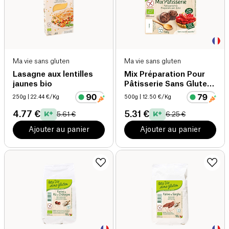
Ma vie sans gluten
Ma vie sans gluten
Lasagne aux lentilles
Mix Préparation Pour
jaunes bio
Pâtisserie Sans Gluten
bio
250g
| 22.44 €/Kg
500g
| 12.50 €/Kg
4.77 €
5.31 €
5.61 €
6.25 €
Ajouter au panier
Ajouter au panier