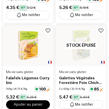
4.35 €
5.26 €
5.12 €
6.19 €
Me notifier
Me notifier
STOCK ÉPUISÉ
Ma vie sans gluten
Ma vie sans gluten
Falafels Légumes Curry
Galettes Végétales
bio
Forestière Pois Chiches
bio
150g
| 41.73 €/Kg
2 x 100g
| 32.15 €/Kg
5.32 €
5.47 €
6.26 €
6.43 €
Ajouter au panier
Me notifier