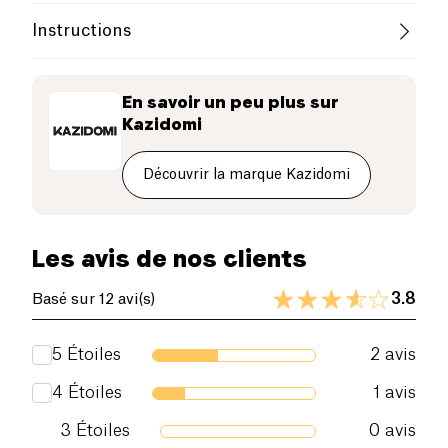
France
Fabriquées en France, nos pâtes de blé semi-
Instructions
complet biologiques sont riches en fibres et en
goût.
Utilisation
En savoir un peu plus sur
Kazidomi
Suivre les instructions de cuisson sur l'emballage
Découvrir la marque Kazidomi
Les avis de nos clients
3.8
Basé sur 12 avi(s)
5
Étoiles
2
avis
4
Étoiles
1
avis
3
Étoiles
0
avis