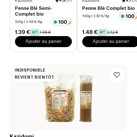
Kazidomi
4.9
(
37
)
Kazidomi
4.7
(
3
Penne Blé Semi-
Penne Blé Complet bio
Complet bio
500g
| 3.82 €/Kg
500g
| 3.58 €/Kg
1.39 €
1.48 €
1.99 €
2.12 €
Ajouter au panier
Ajouter au panier
INDISPONIBLE
REVIENT BIENTÔT
Kazidomi