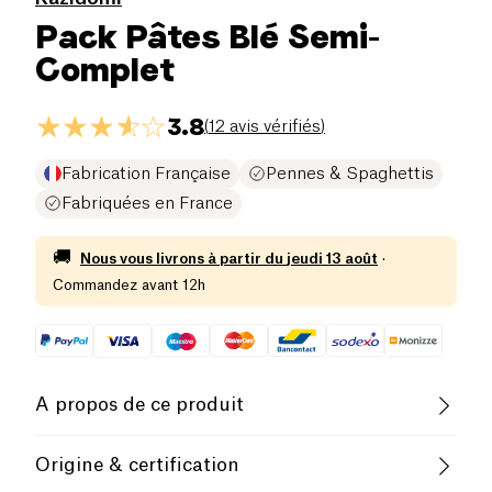
Pack Pâtes Blé Semi-
Complet
3.8
(
12 avis vérifiés
)
Fabrication Française
Pennes & Spaghettis
Fabriquées en France
🚚
Nous vous livrons à partir du
jeudi 13 août
·
Commandez avant 12h
A propos de ce produit
Découvrez notre gamme de pâtes à la semoule
Origine & certification
complète de blé dur Kazidomi !