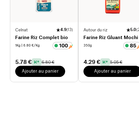
Celnat
4.9
(
13
)
Autour du riz
5.0
(
Farine Riz Complet bio
Farine Riz Gluant Mochi
1Kg
| 6.80 €/Kg
350g
5.78 €
4.29 €
6.80 €
5.05 €
Ajouter au panier
Ajouter au panier