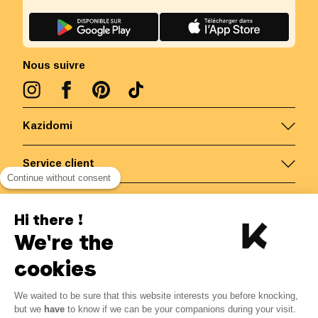
Nous suivre
Kazidomi
Service client
Continue without consent
Nous contacter
Hi there !
We're the
Belgique
/
FR
Paiements sécurisés via
cookies
We waited to be sure that this website interests you before knocking,
6.50
€
-
15
%
?
7.65
€
but we
have
to know if we can be your companions during your visit.
Economisez 1.15 € avec K+