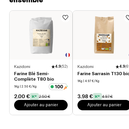
Protéines (g)
7 g
Sel (g)
0.02 g
Kazidomi
4.9
(
52
)
Kazidomi
4.9
(
6
Farine Blé Semi-
Farine Sarrasin T130 bi
Complète T80 bio
1Kg
| 4.97 €/Kg
1Kg
| 2.50 €/Kg
2.00 €
3.98 €
2.50 €
4.97 €
Ajouter au panier
Ajouter au panier