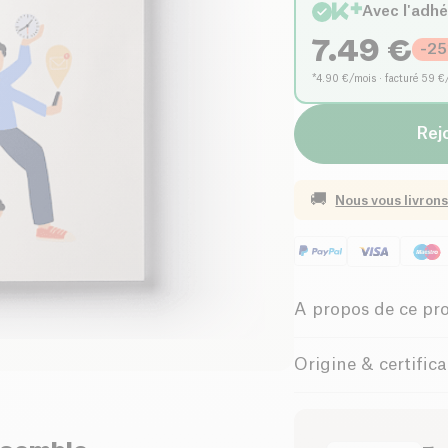
Avec l'adh
7.49
€
-
25
*4.90 €/mois · facturé 59 €
Rejo
🚚
Nous vous livrons
A propos de ce pr
Avec la vie à 100 à l
Origine & certific
quand vient l’heure 
situation parce qu’il
faire un peu, comme i
l’impression de mal 