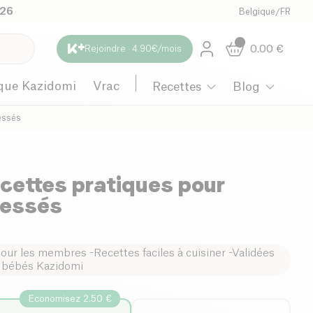
026
Belgique
/
FR
0.00
€
Rejoindre · 4.90€/mois
que Kazidomi
Vrac
Recettes
Blog
essés
cettes pratiques pour
ressés
pour les membres -Recettes faciles à cuisiner -Validées
t bébés Kazidomi
Economisez 2.50 €