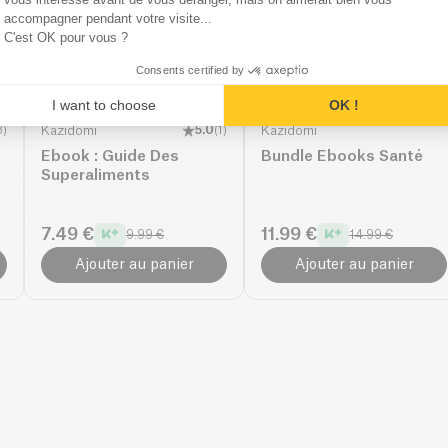
accompagner pendant votre visite...
C'est OK pour vous ?
Consents certified by
I want to choose
OK !
3
)
Kazidomi
5.0
(
1
)
Kazidomi
Ebook : Guide Des
Bundle Ebooks Santé
Superaliments
7.49 €
11.99 €
9.99 €
14.99 €
Ajouter au panier
Ajouter au panier