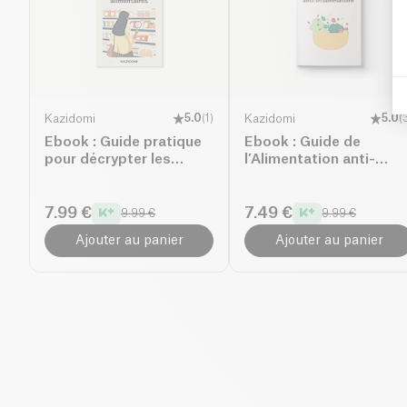
Kazidomi
5.0
(
1
)
Kazidomi
5.0
(
Ebook : Guide pratique
Ebook : Guide de
pour décrypter les
l’Alimentation anti-
étiquettes alimentaires
inflammatoire
7.99 €
7.49 €
9.99 €
9.99 €
Ajouter au panier
Ajouter au panier