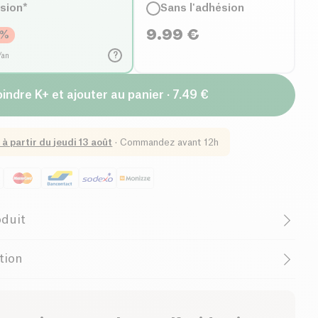
ésion*
Sans l'adhésion
9.99
€
%
?
/an
indre K+ et ajouter au panier · 7.49 €
 à partir du
jeudi 13 août
·
Commandez avant 12h
oduit
’heure que l’on mène, il est normal de se sentir dépassé
ation
du repas. De nombreux parents souffrent de cette
s finissent souvent par préparer le plat le plus rapide et
ls le disent, “toujours la même chose”. Ils ont
nourrir leurs enfants et ressentent beaucoup de