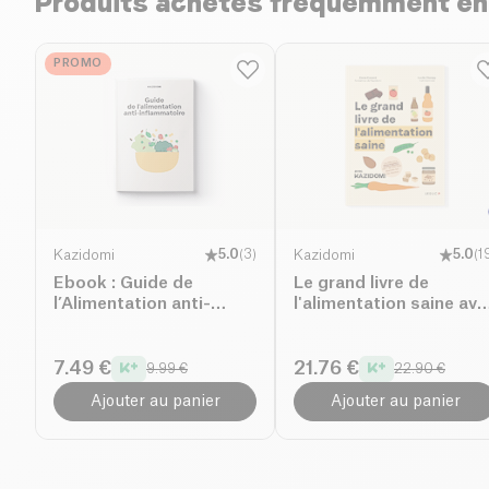
Produits achetés fréquemment e
PROMO
Kazidomi
5.0
(
3
)
Kazidomi
5.0
(
1
Ebook : Guide de
Le grand livre de
l’Alimentation anti-
l'alimentation saine ave
inflammatoire
Kazidomi
7.49 €
21.76 €
9.99 €
22.90 €
Ajouter au panier
Ajouter au panier