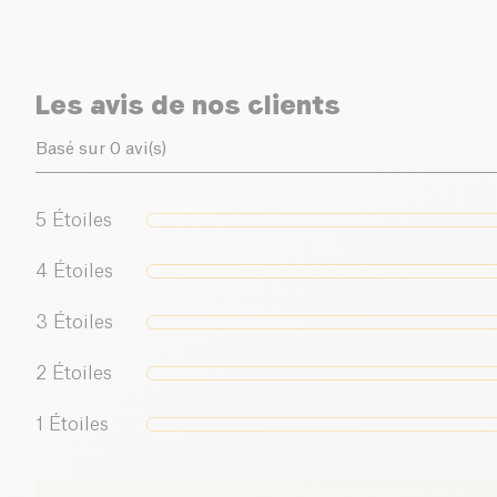
Les avis de nos clients
Basé sur 0 avi(s)
5
Étoiles
4
Étoiles
3
Étoiles
2
Étoiles
1
Étoiles