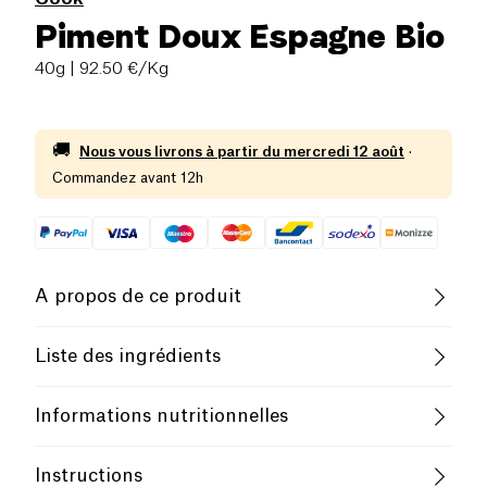
Piment Doux Espagne Bio
40g
| 92.50 €/Kg
🚚
Nous vous livrons à partir du
mercredi 12 août
·
Commandez avant 12h
A propos de ce produit
Vegan
Sans gluten (ingrédients)
Liste des ingrédients
Pauvre en sel
Biologique
piment doux
Informations nutritionnelles
Végétarien
Faible Teneur en Sucres
Valeur pour
100g / 100ml
Instructions
Faible Teneur en Graisses Saturées