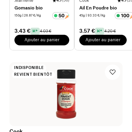
Jean hervé
4.7
(
36
)
Cook
4.7
(
2
Gomasio bio
Ail En Poudre bio
150g
| 26.87 €/Kg
45g
| 93.33 €/Kg
3.43 €
3.57 €
4.03 €
4.20 €
Ajouter au panier
Ajouter au panier
INDISPONIBLE
REVIENT BIENTÔT
Cook