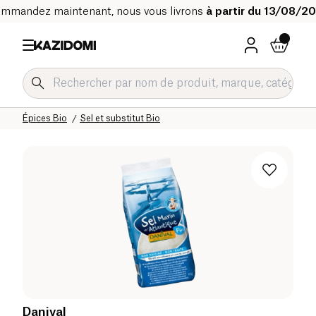
mmandez maintenant, nous vous livrons
à partir du 13/08/2
Accueil
Notre catalogue bio
Epicerie salée Bio
Sauces et condiments Bio
Épices Bio
Sel et substitut Bio
Danival