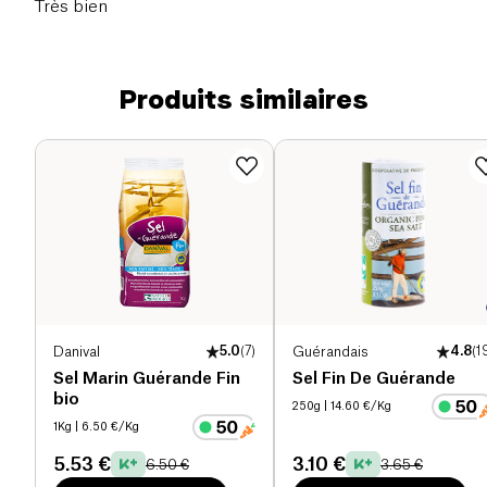
Très bien
Produits similaires
Danival
5.0
(
7
)
Guérandais
4.8
(
1
Sel Marin Guérande Fin
Sel Fin De Guérande
bio
250g
| 14.60 €/Kg
1Kg
| 6.50 €/Kg
5.53 €
3.10 €
6.50 €
3.65 €