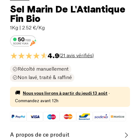
Sel Marin De L'Atlantique
Fin Bio
1Kg
| 2.52 €/Kg
4.9
(
21 avis vérifiés
)
Récolté manuellement
Non lavé, traité & raffiné
🚚
Nous vous livrons à partir du
jeudi 13 août
·
Commandez avant 12h
A propos de ce produit