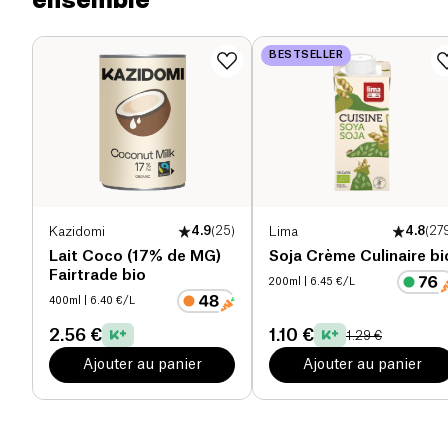
Protéines (g)
0 g
BESTSELLER
Sel (g)
98.425 g
Kazidomi
4.9
(
25
)
Lima
4.8
(
27
Lait Coco (17% de MG)
Soja Crème Culinaire bi
Fairtrade bio
200ml
| 6.45 €/L
400ml
| 6.40 €/L
2.56 €
1.10 €
1.29 €
Ajouter au panier
Ajouter au panier