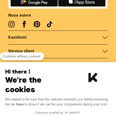
Nous suivre
Kazidomi
Service client
Continue without consent
Nous contacter
Hi there !
We're the
Belgique
/
FR
Paiements sécurisés via
cookies
We waited to be sure that this website interests you before knocking,
4.17
€
-
15
%
?
4.90
€
but we
have
to know if we can be your companions during your visit.
Economisez 0.73 € avec K+
© Kazidomi
2026
BE-BIO-03
Consents certified by
Tous droits réservés