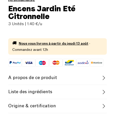
Encens Jardin Eté
Citronnelle
3 Unités
| 1.40 €/u
🚚
Nous vous livrons à partir du
jeudi 13 août
·
Commandez avant 12h
A propos de ce produit
Commerce Equitable
Liste des ingrédients
Plantes et huiles essentielles, citronnelle, vetiver,
Transformez votre jardin en un véritable havre de
Origine & certification
lavande, citron, eucalyptus, camphre. Composition
tranquillité avec l'
encens pour jardin
de la marque
100% naturelle. Etui de 3 bâtonnets de 2h30.