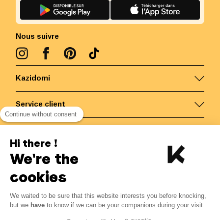
Nous suivre
Kazidomi
Service client
Continue without consent
Nous contacter
Hi there !
We're the
Belgique
/
FR
Paiements sécurisés via
cookies
We waited to be sure that this website interests you before knocking,
but we
have
to know if we can be your companions during your visit.
© Kazidomi
2026
BE-BIO-03