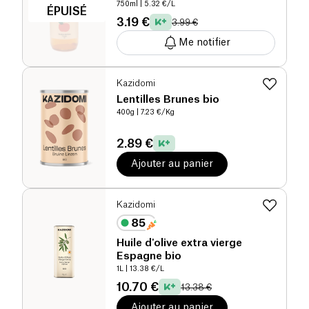
750ml
| 5.32 €/L
ÉPUISÉ
3.19 €
3.99 €
Me notifier
Kazidomi
Lentilles Brunes bio
400g
| 7.23 €/Kg
2.89 €
Ajouter au panier
Kazidomi
Huile d'olive extra vierge
Espagne bio
1L
| 13.38 €/L
10.70 €
13.38 €
Ajouter au panier