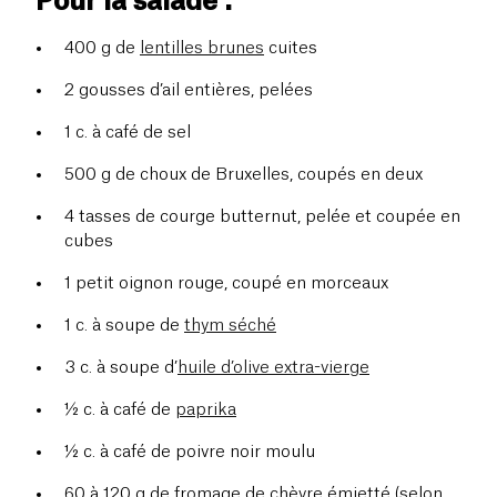
Pour la salade :
400 g de
lentilles brunes
cuites
2 gousses d’ail entières, pelées
1 c. à café de sel
500 g de choux de Bruxelles, coupés en deux
4 tasses de courge butternut, pelée et coupée en
cubes
1 petit oignon rouge, coupé en morceaux
1 c. à soupe de
thym séché
3 c. à soupe d’
huile d’olive extra-vierge
½ c. à café de
paprika
½ c. à café de poivre noir moulu
60 à 120 g de fromage de chèvre émietté (selon