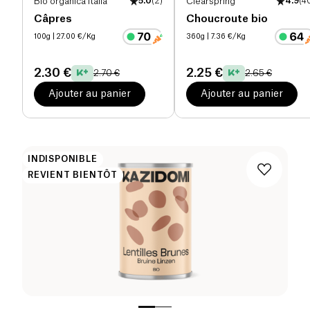
Bio organica italia
5.0
(
2
)
Clearspring
4.9
(
4
Câpres
Choucroute bio
100g
| 27.00 €/Kg
360g
| 7.36 €/Kg
2.30 €
2.25 €
2.70 €
2.65 €
Ajouter au panier
Ajouter au panier
INDISPONIBLE
REVIENT BIENTÔT