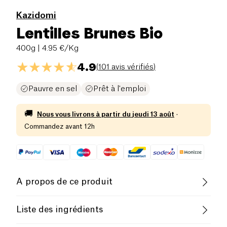
Kazidomi
Lentilles Brunes Bio
400g
| 4.95 €/Kg
4.9
(
101 avis vérifiés
)
Pauvre en sel
Prêt à l'emploi
🚚
Nous vous livrons à partir du
jeudi 13 août
·
Commandez avant 12h
A propos de ce produit
Pauvre en sel
Biologique
Liste des ingrédients