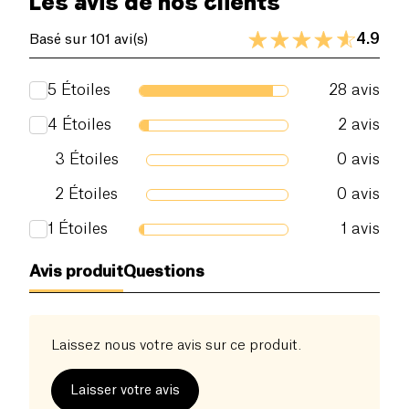
Les avis de nos clients
Les lentilles sont un incontournable dans vos
Sel (g)
0.08 g
réserves de cuisine car elles s’ajouteront facilement
4.9
Basé sur 101 avi(s)
dans vos salades, vos soupes ou vos ragouts de
légumes.
5
Étoiles
28
avis
Nos conserves sont sans Bisphenol A (BPA-free)!
4
Étoiles
2
avis
3
Étoiles
0
avis
2
Étoiles
0
avis
1
Étoiles
1
avis
Avis produit
Questions
Laissez nous votre avis sur ce produit.
Laisser votre avis