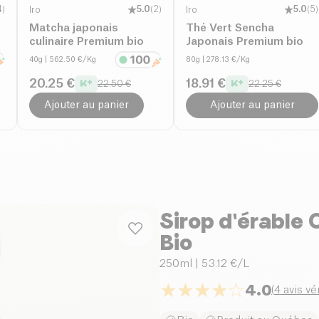
4
)
Iro
5.0
(
2
)
Iro
5.0
(
5
)
Matcha japonais
Thé Vert Sencha
culinaire Premium bio
Japonais Premium bio
40g
| 562.50 €/Kg
80g
| 278.13 €/Kg
20.25 €
18.91 €
22.50 €
22.25 €
Ajouter au panier
Ajouter au panier
Sirop d'érable 
Bio
250ml
| 53.12 €/L
4.0
(
4 avis vé