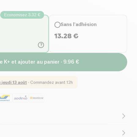
Economisez 3.32 €
Sans l'adhésion
13.28
€
?
e K+ et ajouter au panier · 9.96 €
u
jeudi 13 août
·
Commandez avant 12h
(ingrédients)
Sans lactose (ingrédients)