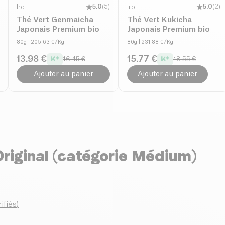
Iro
5.0
(
5
)
Iro
5.0
(
2
)
Thé Vert Genmaicha
Thé Vert Kukicha
Japonais Premium bio
Japonais Premium bio
80g
| 205.63 €/Kg
80g
| 231.88 €/Kg
13.98 €
15.77 €
16.45 €
18.55 €
Ajouter au panier
Ajouter au panier
Original (catégorie Médium)
rifiés
)