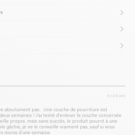
gique
Végétarien
Faible Teneur en Sucres
% pur
es
s Saturées
Female Founder
1506 / 360
e 100% naturel
et
100% végétal
. Il est riche en
alternative "santé" aux sucres traditionnels avec son
erture
0 g
lise pour sucrer les yaourts, les crêpes, les pâtisseries…
uilibrée et appréciée de tous.
0 g
 et délicieux à découvrir sans plus tarder !
90 g
il y a 6 ans
90 g
ve absolument pas... Une couche de pourriture est
eux semaines ! J'ai tenté d'enlever la couche concernée
0 g
ille propre, mais sans succès, le produit pourrit à une
ble gâchis, je ne le conseille vraiment pas, sauf si vous
0 g
en moins d'une semaine.