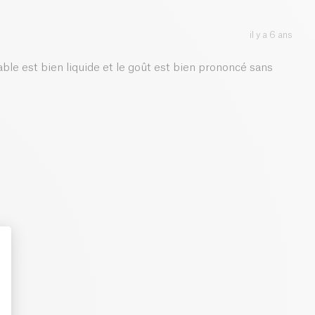
0.1 g
il y a 6 ans
able est bien liquide et le goût est bien prononcé sans
: Personalize Your Options