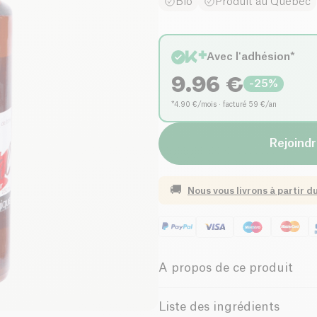
Bio
Produit au Québec
Avec l'adhésion*
9.96
€
-
25
%
*4.90 €/mois · facturé 59 €/an
Rejoindr
🚚
Nous vous livrons à partir d
A propos de ce produit
Vegan
Sans gluten 
Liste des ingrédients