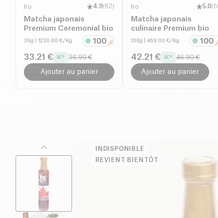
Iro
4.9
(
62
)
Iro
5.0
(
1
Matcha japonais
Matcha japonais
Premium Ceremonial bio
culinaire Premium bio
30g
| 1230.00 €/Kg
100g
| 469.00 €/Kg
33.21 €
42.21 €
36.90 €
46.90 €
Ajouter au panier
Ajouter au panier
INDISPONIBLE
REVIENT BIENTÔT