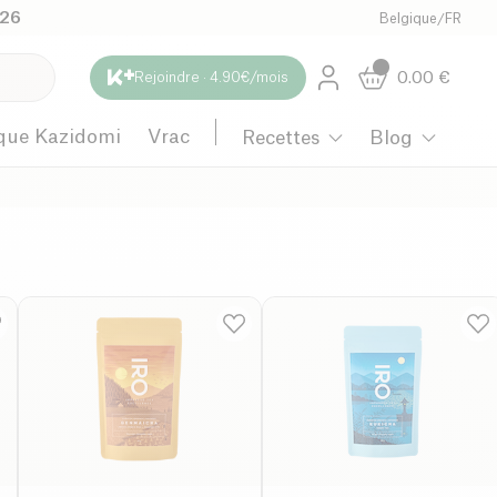
026
Belgique
/
FR
0.00
€
Rejoindre · 4.90€/mois
que Kazidomi
Vrac
Recettes
Blog