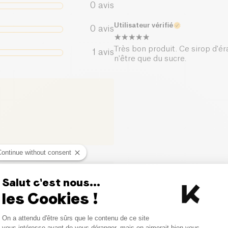
0
avis
Sel (g)
Utilisateur vérifié
0
avis
Très bon produit. Ce sirop d'ér
1
avis
n'être que du sucre.
Continue without consent
ci
Salut c'est nous...
les Cookies !
Consent Management Platform
On a attendu d'être sûrs que le contenu de ce site
Axeptio consent
vous intéresse avant de vous déranger, mais on aimerait bien vous