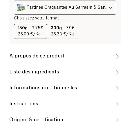
Tartines Craquantes Au Sarrasin & Sans
Sel
Choisissez votre format
:
150g
-
3.75€
300g
-
7.9€
25.00 €/Kg
26.33 €/Kg
A propos de ce produit
Vegan
Sans gluten (ingrédients)
Liste des ingrédients
Sans lactose (ingrédients)
Pauvre en sel
Farine de sarrasin* *Issue de l’agriculture biologique.
Informations nutritionnelles
Possibles traces d'allergènes:
Gluten
Biologique
Végétarien
Valeur pour
100g / 100ml
Instructions
Faible Teneur en Sucres
Utilisation
Énergie (kJ / kcal)
1642 / 388
Faible Teneur en Graisses Saturées
Origine & certification