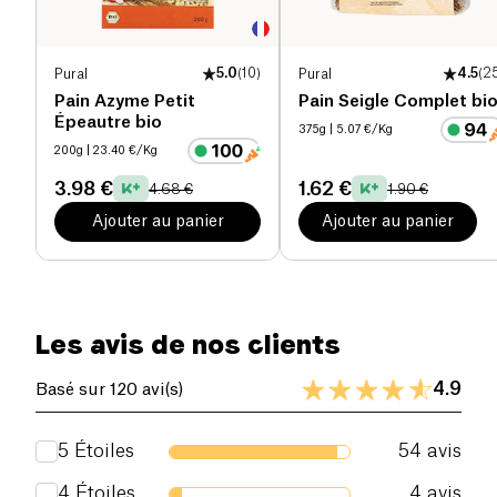
Pural
5.0
(
10
)
Pural
4.5
(
2
Pain Azyme Petit
Pain Seigle Complet bi
Épeautre bio
375g
| 5.07 €/Kg
200g
| 23.40 €/Kg
3.98 €
1.62 €
4.68 €
1.90 €
Ajouter au panier
Ajouter au panier
Les avis de nos clients
4.9
Basé sur 120 avi(s)
5
Étoiles
54
avis
4
Étoiles
4
avis