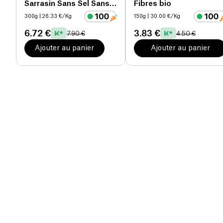
Sarrasin Sans Sel Sans
Fibres bio
Sucre bio
300g
| 26.33 €/Kg
150g
| 30.00 €/Kg
6.72 €
3.83 €
7.90 €
4.50 €
Ajouter au panier
Ajouter au panier