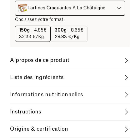
Tartines Craquantes À La Châtaigne
Choisissez votre format
:
150g
-
4.85€
300g
-
8.65€
32.33 €/Kg
28.83 €/Kg
A propos de ce produit
Vegan
Sans gluten (ingrédients)
Liste des ingrédients
Sans lactose (ingrédients)
Biologique
Farine de riz*, farine de châtaigne* (30%), sel marin.
Informations nutritionnelles
*Issu de l’agriculture biologique.
Végétarien
Valeur pour
100g / 100ml
Instructions
Faible Teneur en Graisses Saturées
Utilisation
Énergie (kJ / kcal)
1628 / 384
French Company
Origine & certification