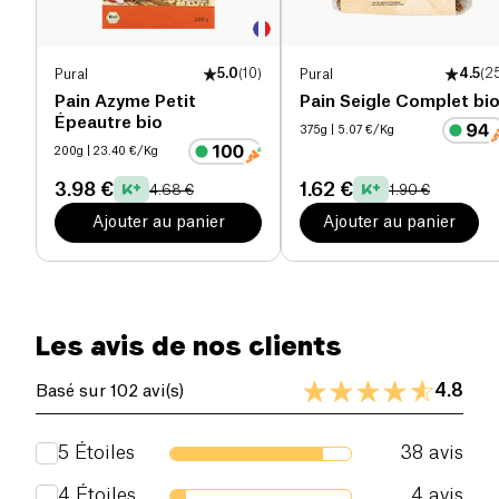
Pural
5.0
(
10
)
Pural
4.5
(
2
Pain Azyme Petit
Pain Seigle Complet bi
Épeautre bio
375g
| 5.07 €/Kg
200g
| 23.40 €/Kg
3.98 €
1.62 €
4.68 €
1.90 €
Ajouter au panier
Ajouter au panier
Les avis de nos clients
4.8
Basé sur 102 avi(s)
5
Étoiles
38
avis
4
Étoiles
4
avis