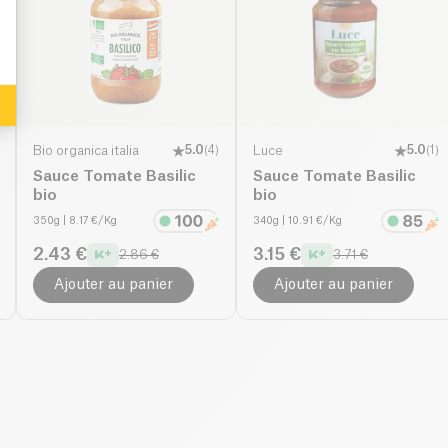
Bio organica italia
5.0
(
4
)
Luce
5.0
(
1
)
Sauce Tomate Basilic
Sauce Tomate Basilic
bio
bio
350g
| 8.17 €/Kg
340g
| 10.91 €/Kg
2.43 €
3.15 €
2.86 €
3.71 €
Ajouter au panier
Ajouter au panier