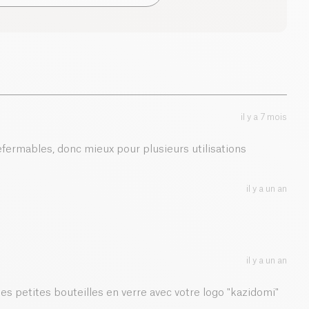
0.8 g
il y a 7 mois
refermables, donc mieux pour plusieurs utilisations
il y a un an
il y a un an
les petites bouteilles en verre avec votre logo "kazidomi"