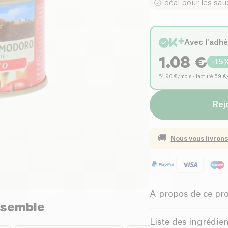
Idéal pour les sa
Avec l'adh
1.08
€
-
15
*4.90 €/mois · facturé 59 €
Rej
🚚
Nous vous livrons
A propos de ce pr
nsemble
Vegan
Bi
Liste des ingrédie