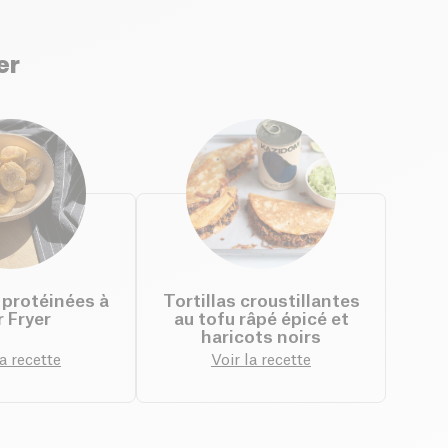
er
 protéinées à
Tortillas croustillantes
ir Fryer
au tofu râpé épicé et
haricots noirs
la recette
Voir la recette