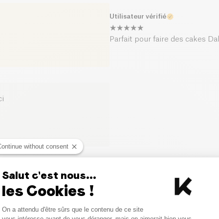
Utilisateur vérifié
Parfait pour faire des cakes Dahl
ci
Continue without consent
Salut c'est nous...
Produits similaires
les Cookies !
Consent Management Platform
On a attendu d'être sûrs que le contenu de ce site
Axeptio consent
vous intéresse avant de vous déranger, mais on aimerait bien vous