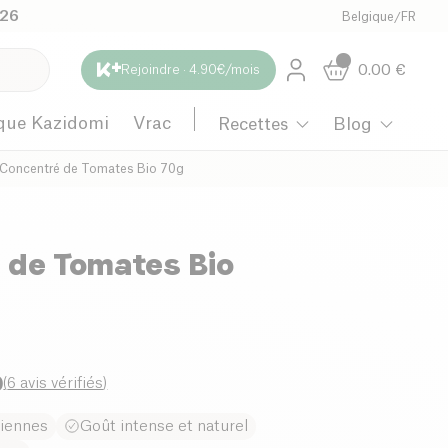
026
Belgique
/
FR
0.00
€
Rejoindre · 4.90€/mois
que Kazidomi
Vrac
Recettes
Blog
Concentré de Tomates Bio 70g
 de Tomates Bio
0
(
6 avis vérifiés
)
liennes
Goût intense et naturel