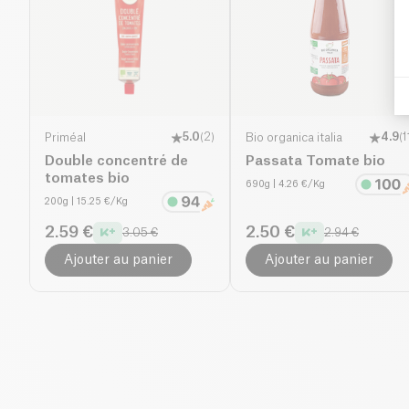
Priméal
5.0
(
2
)
Bio organica italia
4.9
(
1
Double concentré de
Passata Tomate bio
tomates bio
690g
| 4.26 €/Kg
200g
| 15.25 €/Kg
2.59 €
2.50 €
3.05 €
2.94 €
Ajouter au panier
Ajouter au panier