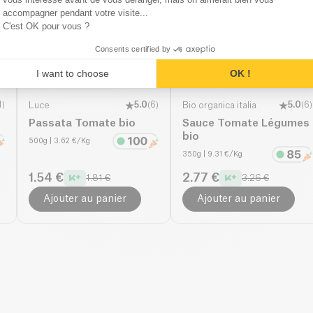
accompagner pendant votre visite...
C'est OK pour vous ?
Consents certified by
I want to choose
OK !
1
)
Luce
5.0
(
6
)
Bio organica italia
5.0
(
6
)
Passata Tomate bio
Sauce Tomate Légumes
bio
500g
| 3.62 €/Kg
350g
| 9.31 €/Kg
1.54 €
2.77 €
1.81 €
3.26 €
Ajouter au panier
Ajouter au panier