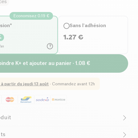
uces
Economisez 0.19 €
ésion*
Sans l'adhésion
1.27
€
%
?
/an
oindre K+ et ajouter au panier · 1.08 €
 à partir du
jeudi 13 août
·
Commandez avant 12h
oduit
ologique
Végétarien
nts