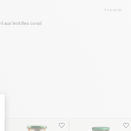
il y a un an
 aux lentilles corail
: Personalize Your Options