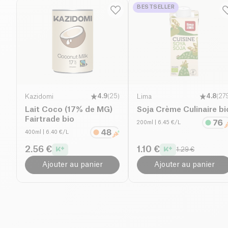
BESTSELLER
Kazidomi
4.9
(
25
)
Lima
4.8
(
27
Lait Coco (17% de MG)
Soja Crème Culinaire bi
Fairtrade bio
200ml
| 6.45 €/L
400ml
| 6.40 €/L
2.56 €
1.10 €
1.29 €
Ajouter au panier
Ajouter au panier