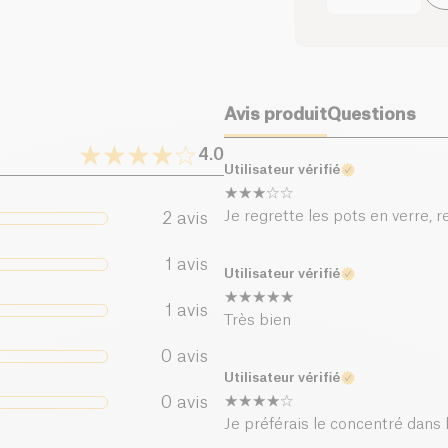
Sel (g)
Avis produit
Questions
4.0
Utilisateur vérifié
Je regrette les pots en verre, 
2
avis
1
avis
Utilisateur vérifié
1
avis
Très bien
0
avis
Utilisateur vérifié
0
avis
Je préférais le concentré dans 