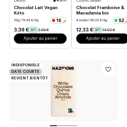
Okono
4.0
(
4
)
Cosmic dealer
Chocolat Lait Vegan
Chocolat Framboise &
Kéto
Macadamia bio
50g
| 79.80 €/Kg
4 Unités
| 181.25 €/Kg
3.39 €
12.33 €
3.99 €
14.50 €
Ajouter au panier
Ajouter au panier
INDISPONIBLE
DATE COURTE
REVIENT BIENTÔT