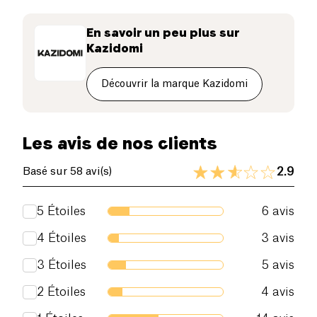
un instant gourmand, ce chocolat se laissera
Fibres alimentaires (g)
0.9 g
déguster par toute la famille.
En savoir un peu plus sur
Protéines (g)
1.5 g
Kazidomi
Sel (g)
0.18 g
Découvrir la marque Kazidomi
Les avis de nos clients
2.9
Basé sur 58 avi(s)
5
Étoiles
6
avis
4
Étoiles
3
avis
3
Étoiles
5
avis
2
Étoiles
4
avis