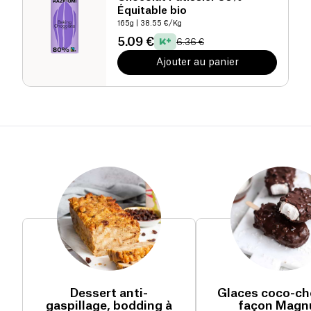
Équitable bio
165g
| 38.55 €/Kg
5.09 €
6.36 €
Ajouter au panier
Dessert anti-
Glaces coco-ch
gaspillage, bodding à
façon Mag