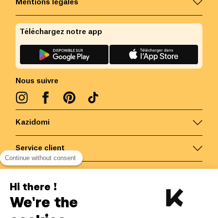
Mentions légales
Téléchargez notre app
Nous suivre
Kazidomi
Service client
Continue without consent
Nous contacter
Hi there !
We're the
Belgique
/
FR
Paiements sécurisés via