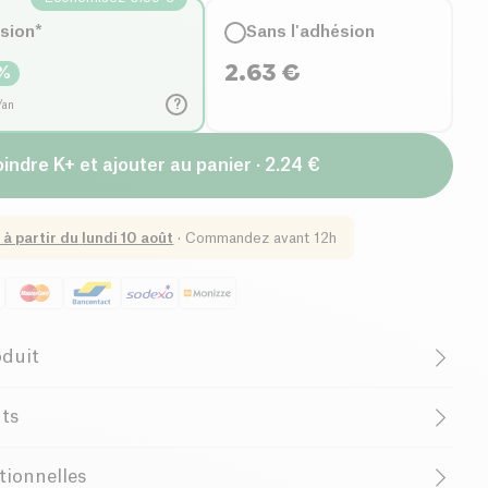
ésion*
Sans l'adhésion
2.63
€
%
?
/an
indre K+ et ajouter au panier · 2.24 €
 à partir du
lundi 10 août
·
Commandez avant 12h
oduit
Biologique
Faible Teneur en Sucres
nts
n Graisses Saturées
u,
amandes
* 2,8%), sucre de canne*, amidon de riz*, sel
tionnelles
rimé sur produit fini.