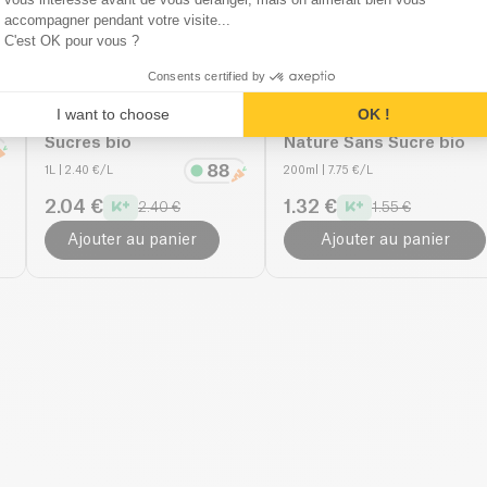
accompagner pendant votre visite...
C'est OK pour vous ?
Consents certified by
1
)
Natumi
4.8
(
6
)
Ecomil
4.7
(
7
)
I want to choose
OK !
o
Boisson Amandes Sans
Boisson Amandes
Sucres bio
Nature Sans Sucre bio
1L
| 2.40 €/L
200ml
| 7.75 €/L
2.04 €
1.32 €
2.40 €
1.55 €
Ajouter au panier
Ajouter au panier