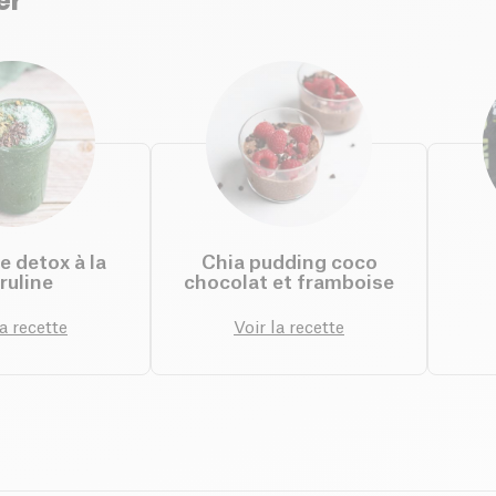
er
 detox à la
Chia pudding coco
ruline
chocolat et framboise
la recette
Voir la recette