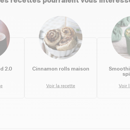
es recettes pourraient vous intéress
d 2.0
Cinnamon rolls maison
Smoothie
spi
te
Voir la recette
Voir 