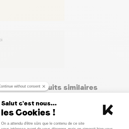
ci
Produits similaires
Continue without consent
Salut c'est nous...
les Cookies !
Consent Management Platform
On a attendu d'être sûrs que le contenu de ce site
Axeptio consent
vous intéresse avant de vous déranger, mais on aimerait bien vous