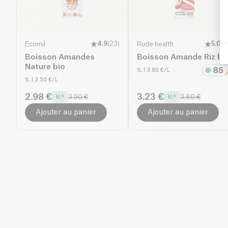
Ecomil
4.9
(
23
)
Rude health
5.0
(
3
Boisson Amandes
Boisson Amande Riz bi
Nature bio
1L
| 3.80 €/L
1L
| 3.50 €/L
2.98 €
3.23 €
3.50 €
3.80 €
Ajouter au panier
Ajouter au panier