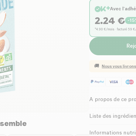
Avec l'adh
2.24
€
-
15
*4.90 €/mois · facturé 59 €
Rejo
🚚
Nous vous livrons
A propos de ce pr
Pauvre en sel
Liste des ingrédie
nsemble
Faible Teneur e
Lait
d
'
amandes
* (ea
Informations nutri
marin Pourcentage exp