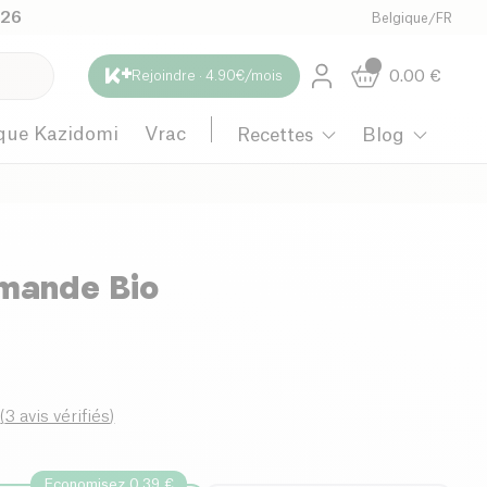
026
Belgique
/
FR
0.00
€
Rejoindre · 4.90€/mois
que Kazidomi
Vrac
Recettes
Blog
mande Bio
0
(
3 avis vérifiés
)
Economisez 0.39 €