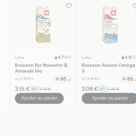
Lima
4.7
(
83
)
Lima
4.8
(
2
Boisson Riz Noisette &
Boisson Avoine Omega
Amande bio
3
1L
| 3.70 €/L
1L
| 2.45 €/L
3.15 €
2.08 €
3.70 €
2.45 €
Ajouter au panier
Ajouter au panier