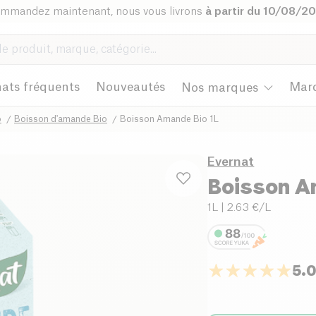
mmandez maintenant, nous vous livrons
à partir du 10/08/2
ats fréquents
Nouveautés
Mar
Nos marques
o
Boisson d'amande Bio
Boisson Amande Bio 1L
Evernat
Boisson A
1L
| 2.63 €/L
5.