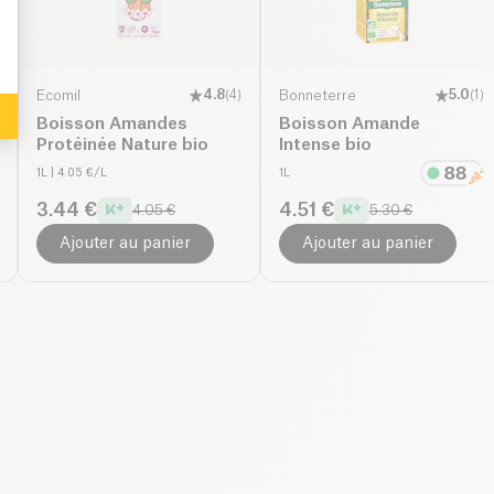
Ecomil
4.8
(
4
)
Bonneterre
5.0
(
1
)
Boisson Amandes
Boisson Amande
Protéinée Nature bio
Intense bio
1L
| 4.05 €/L
1L
3.44 €
4.51 €
4.05 €
5.30 €
Ajouter au panier
Ajouter au panier