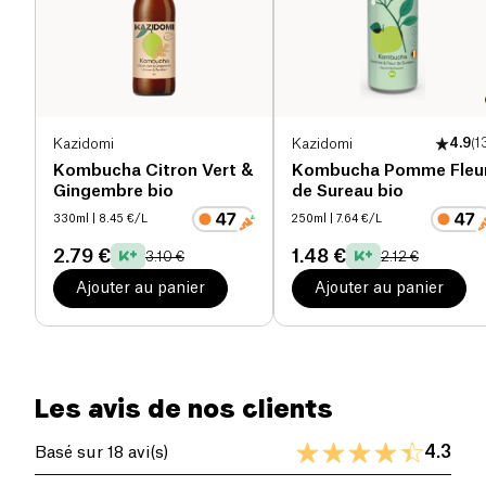
l'apparence. Pour les infusions de fruits la marque
Sel (g)
0.001 g
utilise des fruits tordus, écrasés, incurvés, noueux
et déformés auxquels les autres disent non. En
acceptant les inadaptés, DASH contribue ainsi à
réduire le gaspillage alimentaire.
Kazidomi
Kazidomi
4.9
(
1
Kombucha Citron Vert &
Kombucha Pomme Fleu
Gingembre bio
de Sureau bio
330ml
| 8.45 €/L
250ml
| 7.64 €/L
2.79 €
1.48 €
3.10 €
2.12 €
Ajouter au panier
Ajouter au panier
Les avis de nos clients
4.3
Basé sur 18 avi(s)