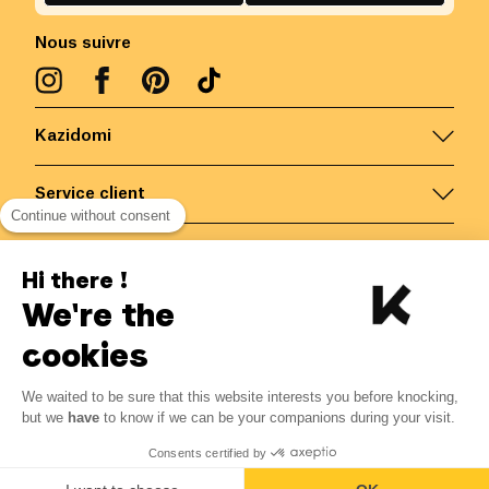
Nous suivre
Kazidomi
Service client
Continue without consent
Nous contacter
Hi there !
We're the
Belgique
/
FR
Paiements sécurisés via
cookies
We waited to be sure that this website interests you before knocking,
1.89
€
-
15
%
?
2.22
€
but we
have
to know if we can be your companions during your visit.
Economisez 0.33 € avec K+
© Kazidomi
2026
BE-BIO-03
Consents certified by
Tous droits réservés
Ajouter au panier