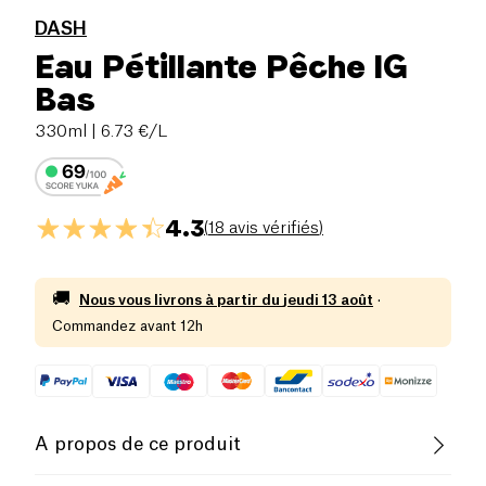
DASH
Eau Pétillante Pêche IG
Bas
330ml
| 6.73 €/L
4.3
(
18 avis vérifiés
)
🚚
Nous vous livrons à partir du
jeudi 13 août
·
Commandez avant 12h
A propos de ce produit