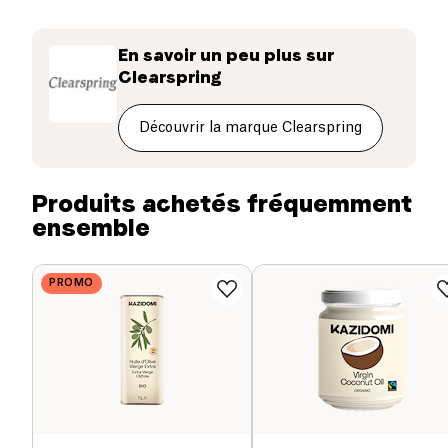
190°), elle est idéale en
assaisonnement
cru ainsi
que pour la
cuisson
.
Protéines (g)
0 g
En savoir un peu plus sur
Clearspring
Sel (g)
0 g
Découvrir la marque Clearspring
Produits achetés fréquemment
ensemble
PROMO