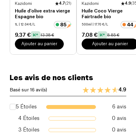
Kazidomi
4.7
(
21
)
Kazidomi
4.9
(
3
Huile d'olive extra vierge
Huile Coco Vierge
Espagne bio
Fairtrade bio
1L
| 12.04 €/L
500ml
| 17.70 €/L
9.37 €
7.08 €
13.38 €
8.85 €
Ajouter au panier
Ajouter au panier
Les avis de nos clients
4.9
Basé sur 16 avi(s)
5
Étoiles
6
avis
4
Étoiles
0
avis
3
Étoiles
0
avis