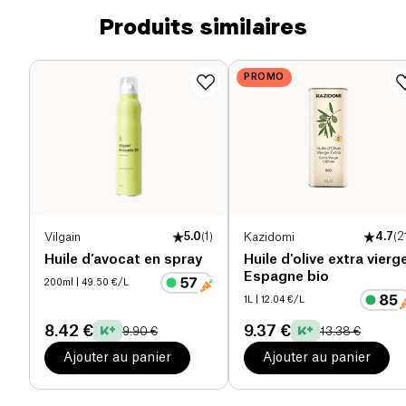
Produits similaires
PROMO
Vilgain
5.0
(
1
)
Kazidomi
4.7
(
2
Huile d’avocat en spray
Huile d'olive extra vierg
Espagne bio
200ml
| 49.50 €/L
1L
| 12.04 €/L
8.42 €
9.37 €
9.90 €
13.38 €
Ajouter au panier
Ajouter au panier