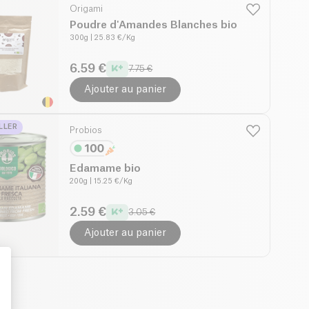
Origami
Poudre d'Amandes Blanches bio
300g
| 25.83 €/Kg
6.59 €
7.75 €
Ajouter au panier
LLER
Probios
Edamame bio
200g
| 15.25 €/Kg
2.59 €
3.05 €
Ajouter au panier