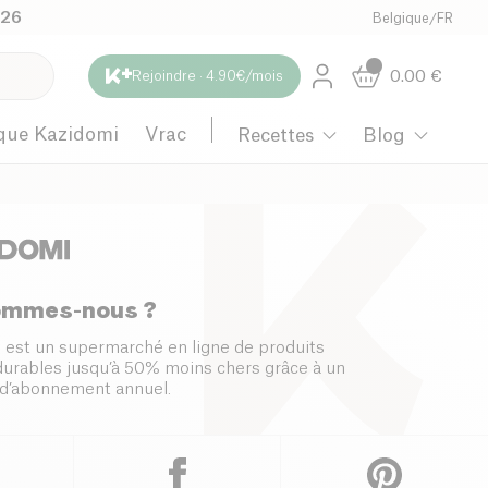
026
Belgique
/
FR
0.00
€
Rejoindre · 4.90€/mois
que Kazidomi
Vrac
Recettes
Blog
ommes-nous ?
 est un supermarché en ligne de produits
 durables jusqu’à 50% moins chers grâce à un
d’abonnement annuel.