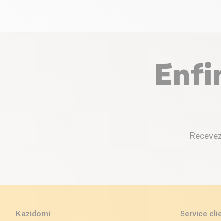
Enfi
Recevez
Kazidomi
Service cli