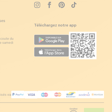
ises
Téléchargez notre app
écoute du
 le samedi
isés via