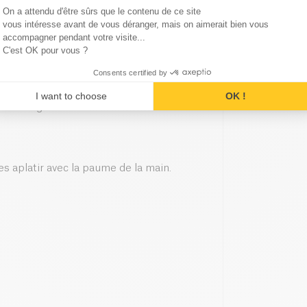
Consent Management Platform
On a attendu d'être sûrs que le contenu de ce site
Axeptio consent
vous intéresse avant de vous déranger, mais on aimerait bien vous
accompagner pendant votre visite...
C'est OK pour vous ?
outer les edamames. Cuire pour environ
Consents certified by
I want to choose
OK !
 des ingrédients et laisser tourner
s aplatir avec la paume de la main.