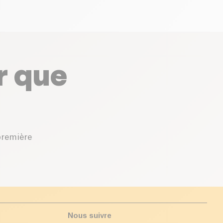
r que
première
Nous suivre