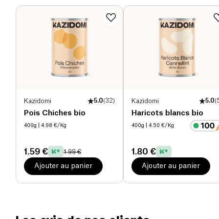
Protéines (g)
0 g
Sel (g)
0.01 g
Kazidomi
5.0
(
32
)
Kazidomi
5.0
(
Pois Chiches bio
Haricots blancs bio
400g
| 4.98 €/Kg
400g
| 4.50 €/Kg
1.59 €
1.80 €
1.99 €
Ajouter au panier
Ajouter au panier