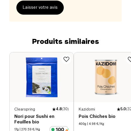
Laisser votre avis
Produits similaires
Clearspring
4.8
(
30
)
Kazidomi
5.0
(
3
Nori pour Sushi en
Pois Chiches bio
Feuilles bio
400g
| 4.98 €/Kg
17g
| 270.59 €/Kg