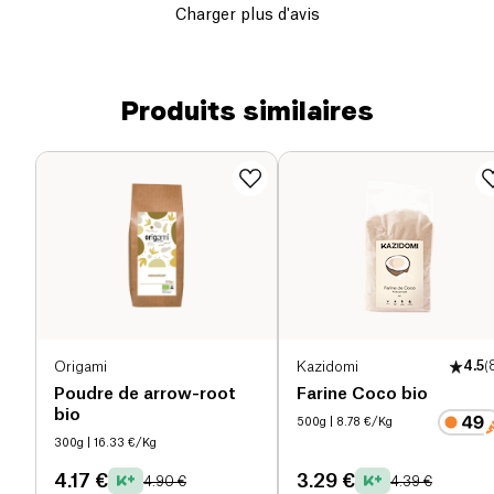
Charger plus d'avis
Produits similaires
Origami
Kazidomi
4.5
(
Poudre de arrow-root
Farine Coco bio
bio
500g
| 8.78 €/Kg
300g
| 16.33 €/Kg
4.17 €
3.29 €
4.90 €
4.39 €