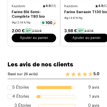
Kazidomi
4.9
(
52
)
Kazidomi
4.9
(
6
Farine Blé Semi-
Farine Sarrasin T130 bi
Complète T80 bio
1Kg
| 4.97 €/Kg
1Kg
| 2.50 €/Kg
2.00 €
3.98 €
2.50 €
4.97 €
Ajouter au panier
Ajouter au panier
Les avis de nos clients
5.0
Basé sur 26 avi(s)
5
Étoiles
9
avis
4
Étoiles
1
avis
3
Étoiles
0
avis