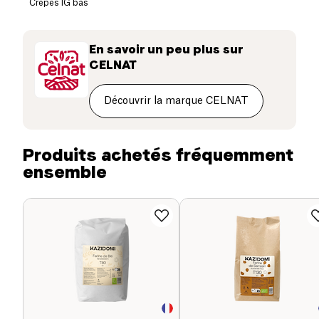
Crêpes IG bas
Fibres alimentaires (g)
9.8 g
En savoir un peu plus sur
Protéines (g)
11 g
CELNAT
Sel (g)
0 g
Découvrir la marque CELNAT
Produits achetés fréquemment
ensemble