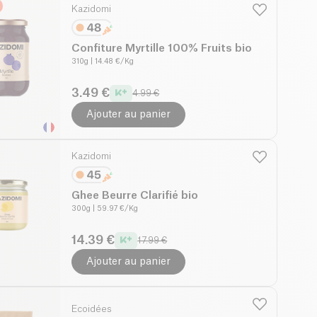
Kazidomi
Confiture Myrtille 100% Fruits bio
310g
| 14.48 €/Kg
3.49 €
4.99 €
Ajouter au panier
Kazidomi
Ghee Beurre Clarifié bio
300g
| 59.97 €/Kg
14.39 €
17.99 €
Ajouter au panier
Ecoidées