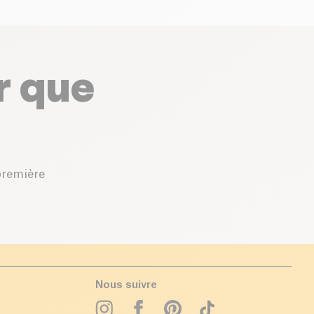
r que
première
Nous suivre