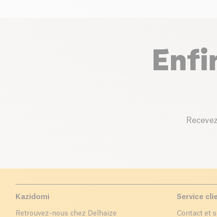
Enfi
Recevez
Kazidomi
Service cli
Retrouvez-nous chez Delhaize
Contact et 