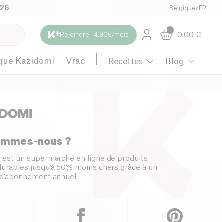
026
Belgique
/
FR
0.00
€
Rejoindre · 4.90€/mois
que Kazidomi
Vrac
Recettes
Blog
ommes-nous ?
 est un supermarché en ligne de produits
 durables jusqu’à 50% moins chers grâce à un
d’abonnement annuel.