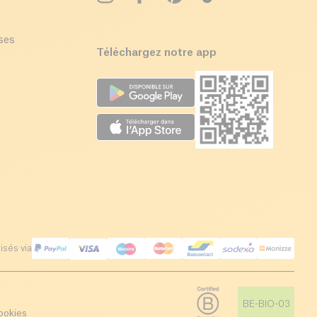
ises
Téléchargez notre app
isés via
BE-BIO-03
ookies