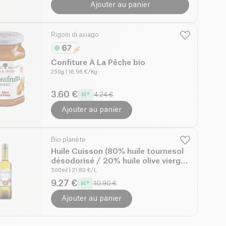
Ajouter au panier
Rigoni di asiago
Confiture À La Pêche bio
250g
| 16.96 €/Kg
3.60 €
4.24 €
Ajouter au panier
Bio planète
Huile Cuisson (80% huile tournesol
désodorisé / 20% huile olive vierge
extra) bio
500ml
| 21.80 €/L
9.27 €
10.90 €
Ajouter au panier