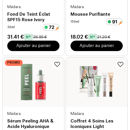
Mádara
Mádara
Fond De Teint Éclat
Mousse Purifiante
SPF15 Rose Ivory
150ml
30ml
31.41 €
18.02 €
36.95 €
21.20 €
Ajouter au panier
Ajouter au panier
PROMO
Mádara
Mádara
Sérum Peeling AHA &
Coffret 4 Soins Les
Acide Hyaluronique
Iconiques Light