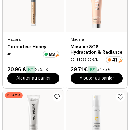
Mádara
Mádara
Correcteur Honey
Masque SOS
Hydratation & Radiance
4ml
60ml
| 582.50 €/L
20.96 €
29.71 €
27.95 €
34.95 €
Ajouter au panier
Ajouter au panier
PROMO