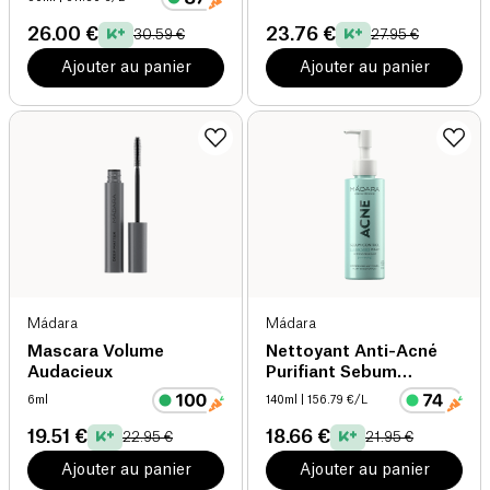
26.00 €
23.76 €
30.59 €
27.95 €
Ajouter au panier
Ajouter au panier
Mádara
Mádara
Mascara Volume
Nettoyant Anti-Acné
Audacieux
Purifiant Sebum
Control
6ml
140ml
| 156.79 €/L
19.51 €
18.66 €
22.95 €
21.95 €
Ajouter au panier
Ajouter au panier