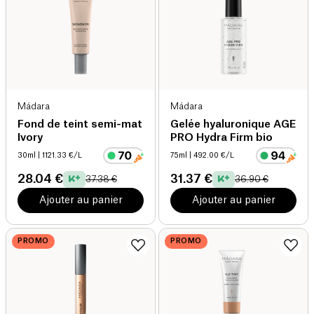
Mádara
Mádara
Fond de teint semi-mat
Gelée hyaluronique AGE
Ivory
PRO Hydra Firm bio
30ml
| 1121.33 €/L
75ml
| 492.00 €/L
28.04 €
31.37 €
37.38 €
36.90 €
Ajouter au panier
Ajouter au panier
PROMO
PROMO