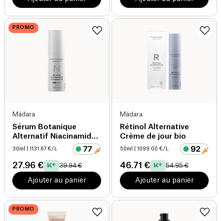
PROMO
Mádara
Mádara
Sérum Botanique
Rétinol Alternative
Alternatif Niacinamide
Crème de jour bio
5 en 1 bio
30ml
| 1131.67 €/L
50ml
| 1099.00 €/L
27.96 €
46.71 €
39.94 €
54.95 €
Ajouter au panier
Ajouter au panier
PROMO