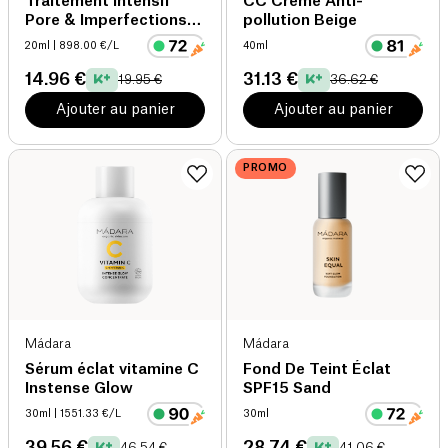
Traitement Intensif
CC Crème Anti-
Pore & Imperfections
pollution Beige
Acné
20ml
| 898.00 €/L
40ml
14.96 €
31.13 €
19.95 €
36.62 €
Ajouter au panier
Ajouter au panier
PROMO
Mádara
Mádara
Sérum éclat vitamine C
Fond De Teint Éclat
Instense Glow
SPF15 Sand
30ml
| 1551.33 €/L
30ml
39.56 €
28.74 €
46.54 €
41.06 €