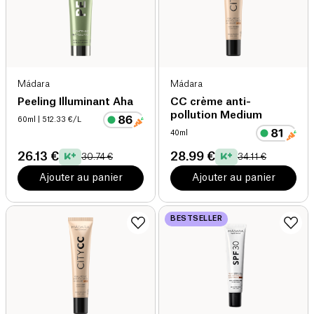
Mádara
Mádara
Peeling Illuminant Aha
CC crème anti-
pollution Medium
60ml
| 512.33 €/L
40ml
26.13 €
28.99 €
30.74 €
34.11 €
Ajouter au panier
Ajouter au panier
BESTSELLER