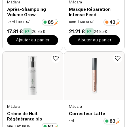
Mádara
Mádara
Après-Shampoing
Masque Réparation
Volume Grow
Intense Feed
175ml
| 119.71 €/L
180ml
| 138.61 €/L
17.81 €
21.21 €
20.95 €
24.95 €
Ajouter au panier
Ajouter au panier
Mádara
Mádara
Crème de Nuit
Correcteur Latte
Régénérante bio
4ml
50ml
| 611.80 €/L