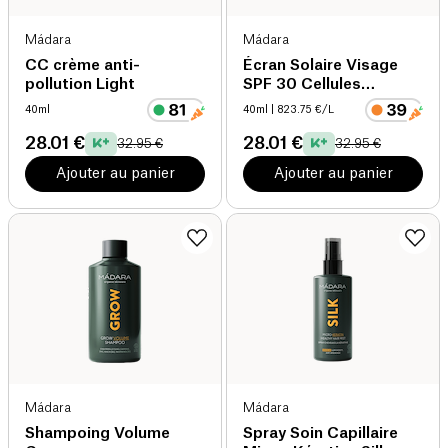
Mádara
Mádara
CC crème anti-
Écran Solaire Visage
pollution Light
SPF 30 Cellules
Souches Végétales bio
40ml
40ml
| 823.75 €/L
28.01 €
28.01 €
32.95 €
32.95 €
Ajouter au panier
Ajouter au panier
Mádara
Mádara
Shampoing Volume
Spray Soin Capillaire