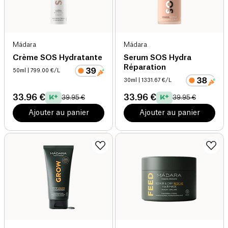
Mádara
Mádara
Crème SOS Hydratante
Serum SOS Hydra
Réparation
50ml
| 799.00 €/L
30ml
| 1331.67 €/L
33.96 €
33.96 €
39.95 €
39.95 €
Ajouter au panier
Ajouter au panier