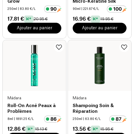
Grow
Micro-Kératine Silk
250ml
| 83.80 €/L
90ml
| 221.67 €/L
17.81 €
16.96 €
20.95 €
19.95 €
Ajouter au panier
Ajouter au panier
Mádara
Mádara
Roll-On Acné Peaux à
Shampoing Soin &
Problèmes
Réparation
8ml
| 1891.25 €/L
250ml
| 63.80 €/L
12.86 €
13.56 €
15.13 €
15.95 €