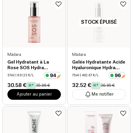
STOCK ÉPUISÉ
Mádara
Mádara
Gel Hydratant à La
Gelée Hydratante Acide
Rose SOS Hydra
Hyaluronique Hydra
Intense bio
Firm bio
57ml
| 631.23 €/L
75ml
| 492.67 €/L
30.58 €
32.52 €
35.98 €
36.95 €
Ajouter au panier
Me notifier