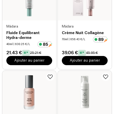
Mádara
Mádara
Fluide Équilibrant
Crème Nuit Collagène
Hydra-derme
70ml
| 656.43 €/L
40ml
| 630.25 €/L
21.43 €
39.06 €
25.21 €
45.95 €
Ajouter au panier
Ajouter au panier