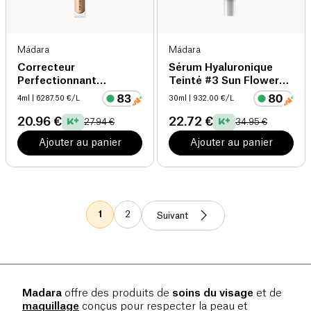
Mádara
Mádara
Correcteur
Sérum Hyaluronique
Perfectionnant
Teinté #3 Sun Flower
Lumineux 40 Golden
bio
4ml
| 6287.50 €/L
30ml
| 932.00 €/L
Hours
20.96 €
22.72 €
27.94 €
34.95 €
Ajouter au panier
Ajouter au panier
1
2
Suivant
Madara
offre des produits de
soins du visage
et de
maquillage
conçus pour respecter la peau et