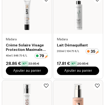
Mádara
Mádara
Crème Solaire Visage
Lait Démaquillant
Protection Maximale
200ml
| 104.75 €/L
SPF50
40ml
| 848.75 €/L
28.86 €
17.81 €
33.95 €
20.95 €
Ajouter au panier
Ajouter au panier