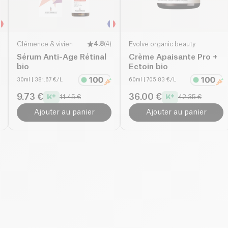
Clémence & vivien
4.8
(
4
)
Evolve organic beauty
Sérum Anti-Age Rétinal
Crème Apaisante Pro +
bio
Ectoin bio
30ml
| 381.67 €/L
60ml
| 705.83 €/L
9.73 €
36.00 €
11.45 €
42.35 €
Ajouter au panier
Ajouter au panier