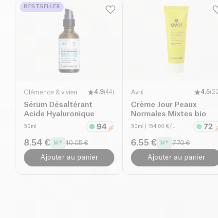
BESTSELLER
Clémence & vivien
4.9
(
44
)
Avril
4.5
(
2
Sérum Désaltérant
Crème Jour Peaux
Acide Hyaluronique
Normales Mixtes bio
50ml
50ml
| 154.00 €/L
8.54 €
6.55 €
10.05 €
7.70 €
Ajouter au panier
Ajouter au panier