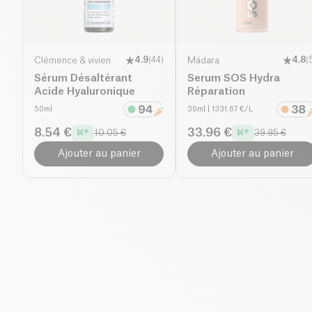
Clémence & vivien
4.9
(
44
)
Mádara
4.8
(
Sérum Désaltérant
Serum SOS Hydra
Acide Hyaluronique
Réparation
50ml
30ml
| 1331.67 €/L
8.54 €
33.96 €
10.05 €
39.95 €
Ajouter au panier
Ajouter au panier