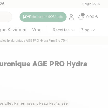
026
Belgique
/
FR
0.00
€
Rejoindre · 4.90€/mois
que Kazidomi
Vrac
Recettes
Blog
elée hyaluronique AGE PRO Hydra Firm Bio 75ml
luronique AGE PRO Hydra
se Effet Raffermissant Peau Revitalisée