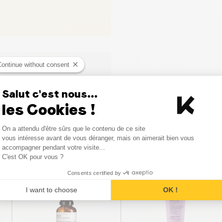
Continue without consent
ci
Salut c'est nous...
les Cookies !
Consent Management Platform
On a attendu d'être sûrs que le contenu de ce site
Axeptio consent
vous intéresse avant de vous déranger, mais on aimerait bien vous
Produits similaires
accompagner pendant votre visite...
C'est OK pour vous ?
Consents certified by
I want to choose
OK !