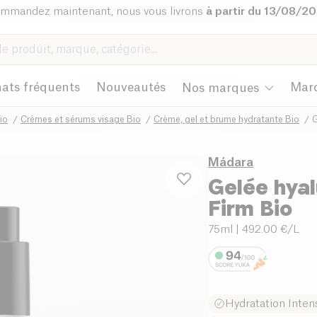
mmandez maintenant, nous vous livrons
à partir du 13/08/2
ats fréquents
Nouveautés
Mar
Nos marques
io
Crèmes et sérums visage Bio
Crème, gel et brume hydratante Bio
G
Mádara
Gelée hya
Firm Bio
75ml
| 492.00 €/L
Hydratation Inten