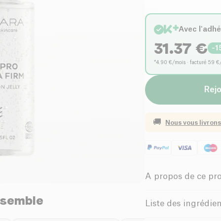
Avec l'adh
31.37
€
-
1
*4.90 €/mois · facturé 59 €
Rejo
🚚
Nous vous livrons
A propos de ce pr
nsemble
Biologique
Liste des ingrédie