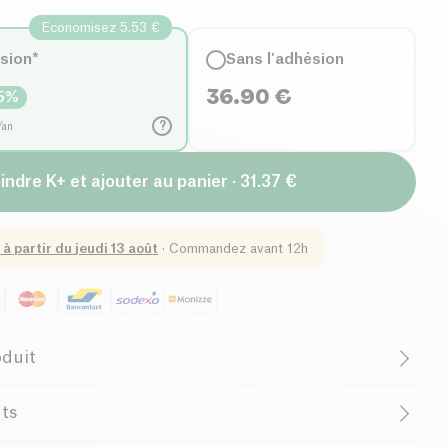
Economisez 5.53 €
ésion*
Sans l'adhésion
36.90
€
5
%
?
/an
indre K+ et ajouter au panier · 31.37 €
 à partir du
jeudi 13 août
·
Commandez avant 12h
oduit
Female Founder
nts