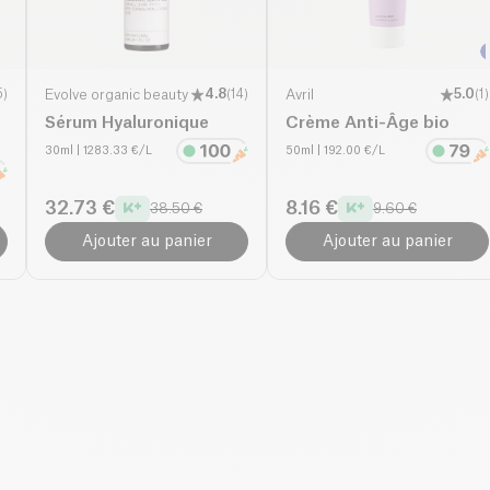
5
)
Evolve organic beauty
4.8
(
14
)
Avril
5.0
(
1
)
Sérum Hyaluronique
Crème Anti-Âge bio
30ml
| 1283.33 €/L
50ml
| 192.00 €/L
32.73 €
8.16 €
38.50 €
9.60 €
Ajouter au panier
Ajouter au panier