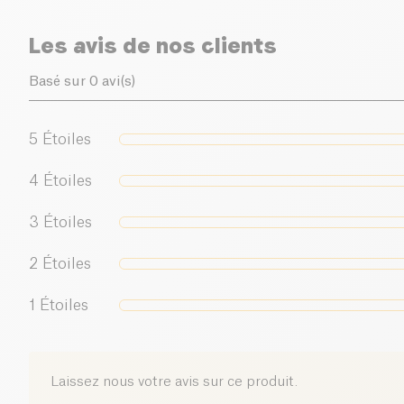
Les avis de nos clients
Basé sur 0 avi(s)
5
Étoiles
4
Étoiles
3
Étoiles
2
Étoiles
1
Étoiles
Laissez nous votre avis sur ce produit.