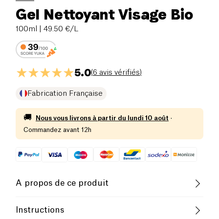
Gel Nettoyant Visage Bio
100ml
| 49.50 €/L
5.0
(
6 avis vérifiés
)
Fabrication Française
🚚
Nous vous livrons à partir du
lundi 10 août
·
Commandez avant 12h
A propos de ce produit
Vegan
Biologique
Végétarien
Instructions