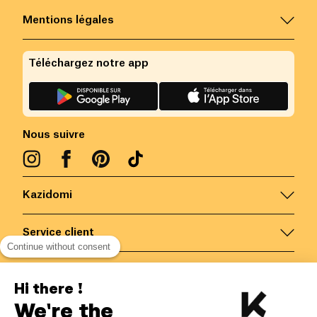
Mentions légales
Téléchargez notre app
Nous suivre
Kazidomi
Service client
Continue without consent
Nous contacter
Hi there !
We're the
Belgique
/
FR