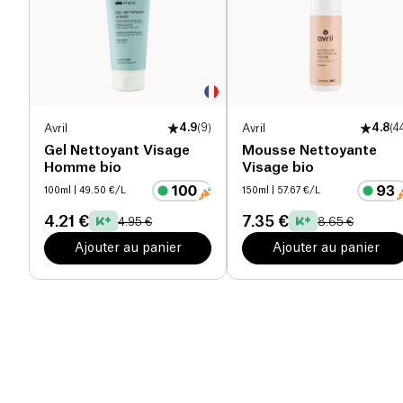
Avril
4.9
(
9
)
Avril
4.8
(
4
Gel Nettoyant Visage
Mousse Nettoyante
Homme bio
Visage bio
100ml
| 49.50 €/L
150ml
| 57.67 €/L
4.21 €
7.35 €
4.95 €
8.65 €
Ajouter au panier
Ajouter au panier