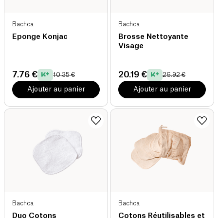
Bachca
Bachca
Eponge Konjac
Brosse Nettoyante
Visage
7.76 €
20.19 €
10.35 €
26.92 €
Ajouter au panier
Ajouter au panier
Bachca
Bachca
Duo Cotons
Cotons Réutilisables et