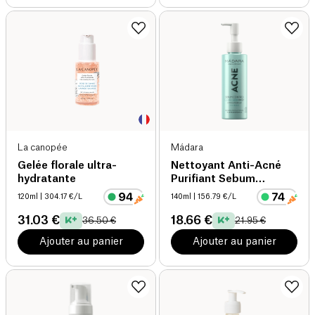
La canopée
Mádara
Gelée florale ultra-
Nettoyant Anti-Acné
hydratante
Purifiant Sebum
Control
120ml
| 304.17 €/L
140ml
| 156.79 €/L
31.03 €
18.66 €
36.50 €
21.95 €
Ajouter au panier
Ajouter au panier