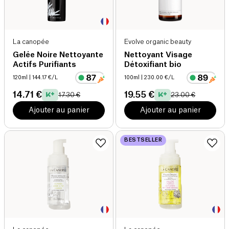
La canopée
Evolve organic beauty
Gelée Noire Nettoyante
Nettoyant Visage
Actifs Purifiants
Détoxifiant bio
120ml
| 144.17 €/L
100ml
| 230.00 €/L
14.71 €
19.55 €
17.30 €
23.00 €
Ajouter au panier
Ajouter au panier
BESTSELLER