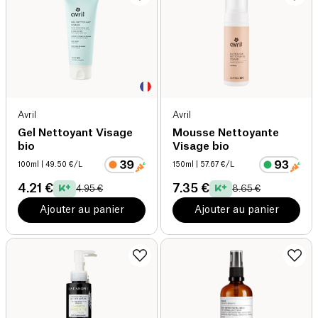
Avril
Avril
Gel Nettoyant Visage
Mousse Nettoyante
bio
Visage bio
100ml
| 49.50 €/L
150ml
| 57.67 €/L
4.21 €
7.35 €
4.95 €
8.65 €
Ajouter au panier
Ajouter au panier