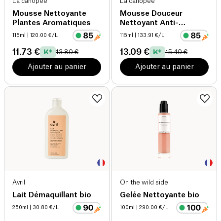
La canopée
La canopée
Mousse Nettoyante
Mousse Douceur
Plantes Aromatiques
Nettoyant Anti-
Tiraillement
115ml
| 120.00 €/L
115ml
| 133.91 €/L
11.73 €
13.09 €
13.80 €
15.40 €
Ajouter au panier
Ajouter au panier
Avril
On the wild side
Lait Démaquillant bio
Gelée Nettoyante bio
250ml
| 30.80 €/L
100ml
| 290.00 €/L