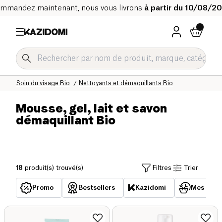
mmandez maintenant, nous vous livrons
à partir du 10/08/2
Accueil
Notre catalogue bio
Hygiène & Beauté Bio
Soin du visage Bio
Nettoyants et démaquillants Bio
Mousse, gel, lait et savon
démaquillant Bio
18
produit(s) trouvé(s)
Filtres
Trier
Promo
Bestsellers
Kazidomi
Mes acha