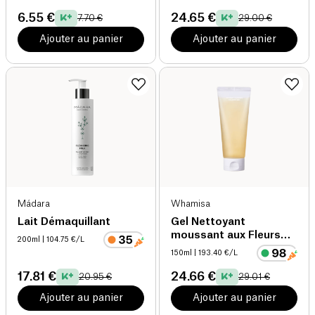
6.55 €
24.65 €
7.70 €
29.00 €
Ajouter au panier
Ajouter au panier
Mádara
Whamisa
Lait Démaquillant
Gel Nettoyant
moussant aux Fleurs
200ml
| 104.75 €/L
Fermentées Korean
150ml
| 193.40 €/L
Beauty bio
17.81 €
24.66 €
20.95 €
29.01 €
Ajouter au panier
Ajouter au panier