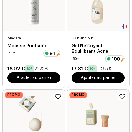
Mádara
Skin and out
Mousse Purifiante
Gel Nettoyant
Equilibrant Acné
150ml
150ml
18.02 €
17.81 €
21.20 €
20.95 €
Ajouter au panier
Ajouter au panier
PROMO
PROMO