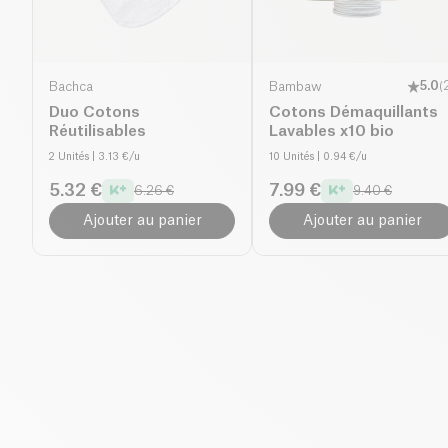
Bachca
Bambaw
5.0
(
Duo Cotons
Cotons Démaquillants
Réutilisables
Lavables x10 bio
2 Unités
| 3.13 €/u
10 Unités
| 0.94 €/u
5.32 €
7.99 €
6.26 €
9.40 €
Ajouter au panier
Ajouter au panier