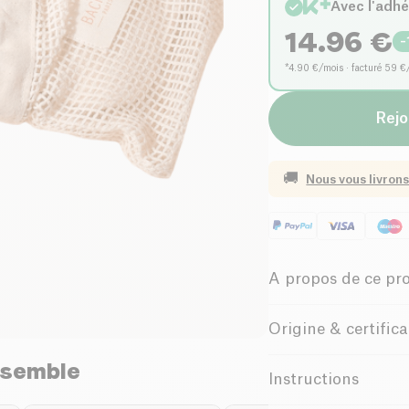
Avec l'adh
14.96
€
-
*4.90 €/mois · facturé 59 €
Rejo
🚚
Nous vous livrons
A propos de ce pr
Biologique
Origine & certific
Chine
nsemble
Offrez à votre routi
Instructions
réutilisables + filet