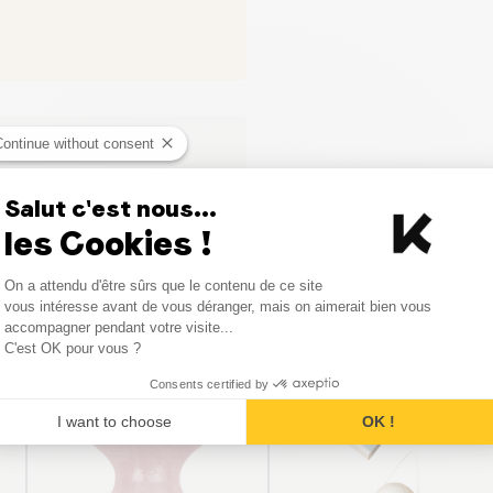
Continue without consent
ci
Salut c'est nous...
les Cookies !
Consent Management Platform
On a attendu d'être sûrs que le contenu de ce site
Axeptio consent
vous intéresse avant de vous déranger, mais on aimerait bien vous
Produits similaires
accompagner pendant votre visite...
C'est OK pour vous ?
Consents certified by
PROMO
PROMO
I want to choose
OK !