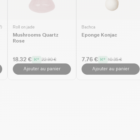
2
)
Roll on jade
Bachca
Mushrooms Quartz
Eponge Konjac
Rose
18.32 €
7.76 €
22.90 €
10.35 €
Ajouter au panier
Ajouter au panier