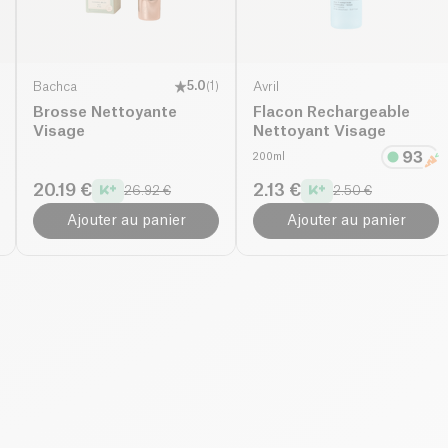
Bachca
5.0
(
1
)
Avril
Brosse Nettoyante
Flacon Rechargeable
Visage
Nettoyant Visage
200ml
20.19 €
2.13 €
26.92 €
2.50 €
Ajouter au panier
Ajouter au panier