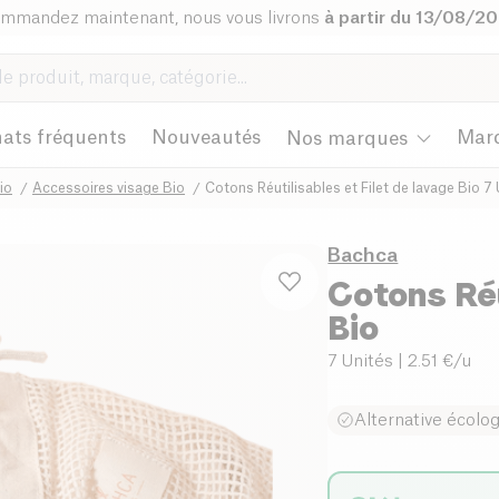
mmandez maintenant, nous vous livrons
à partir du 13/08/2
ats fréquents
Nouveautés
Mar
Nos marques
io
Accessoires visage Bio
Cotons Réutilisables et Filet de lavage Bio 7
Bachca
Cotons Réu
Bio
7 Unités
| 2.51 €/u
Alternative écolo