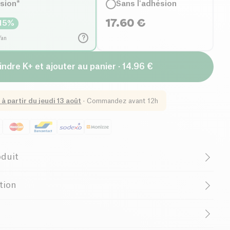
ésion*
Sans l'adhésion
17.60
€
15
%
?
/an
indre K+ et ajouter au panier · 14.96 €
 à partir du
jeudi 13 août
·
Commandez avant 12h
oduit
Female Founder
French Company
ation
ne beauté une touche de **durabilité** avec les cotons
 de lavage de **Bachca**. Conçus en **collaboration avec