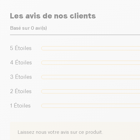
Les avis de nos clients
Basé sur 0 avi(s)
5
Étoiles
4
Étoiles
3
Étoiles
2
Étoiles
1
Étoiles
Laissez nous votre avis sur ce produit.