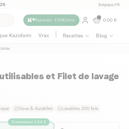
026
Belgique
/
FR
0.00
€
Rejoindre · 4.90€/mois
que Kazidomi
Vrac
Recettes
Blog
 Unités
tilisables et Filet de lavage
gique
Doux & durables
Lavables 200 fois
Economisez 2.64 €