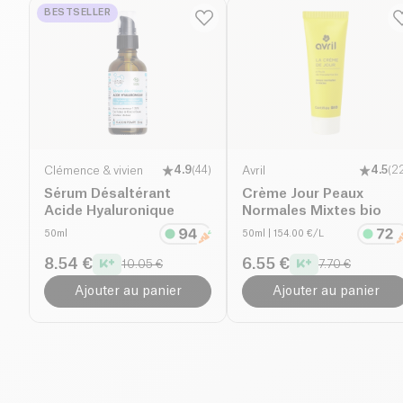
BESTSELLER
Clémence & vivien
4.9
(
44
)
Avril
4.5
(
2
Sérum Désaltérant
Crème Jour Peaux
Acide Hyaluronique
Normales Mixtes bio
50ml
50ml
| 154.00 €/L
8.54 €
6.55 €
10.05 €
7.70 €
Ajouter au panier
Ajouter au panier