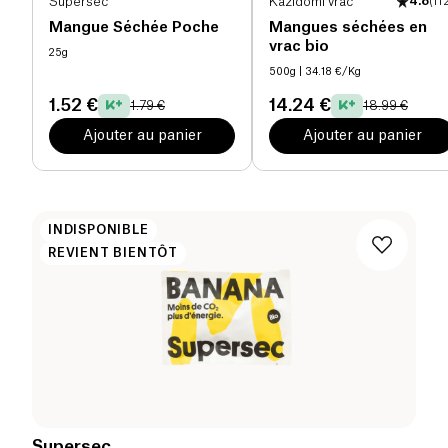
Supersec
Kazidomi vrac
4.8
(
11
Mangue Séchée Poche
Mangues séchées en
vrac bio
25g
500g
| 34.18 €/Kg
1.52 €
14.24 €
1.79 €
18.99 €
Ajouter au panier
Ajouter au panier
INDISPONIBLE
REVIENT BIENTÔT
Supersec