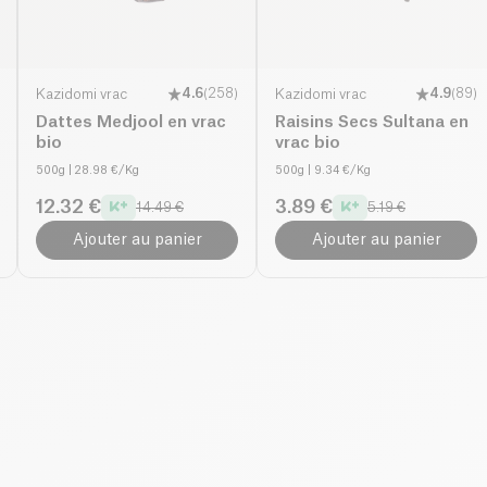
Kazidomi vrac
4.6
(
258
)
Kazidomi vrac
4.9
(
89
)
Dattes Medjool en vrac
Raisins Secs Sultana en
bio
vrac bio
500g
| 28.98 €/Kg
500g
| 9.34 €/Kg
12.32 €
3.89 €
14.49 €
5.19 €
Ajouter au panier
Ajouter au panier