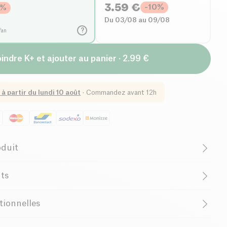
3.59
€
-
10
%
%
Du 03/08 au 09/08
?
/an
indre K+ et ajouter au panier · 2.99 €
 à partir du
lundi 10 août
·
Commandez avant 12h
oduit
B-CORP Certified
Female Founder
nts
Business
Supports Charity
tionnelles
allergènes:
Fruits à coques
ny