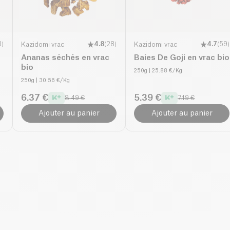
3
)
Kazidomi vrac
4.8
(
28
)
Kazidomi vrac
4.7
(
59
)
Ananas séchés en vrac
Baies De Goji en vrac bio
bio
250g
| 25.88 €/Kg
250g
| 30.56 €/Kg
6.37 €
5.39 €
8.49 €
7.19 €
Ajouter au panier
Ajouter au panier