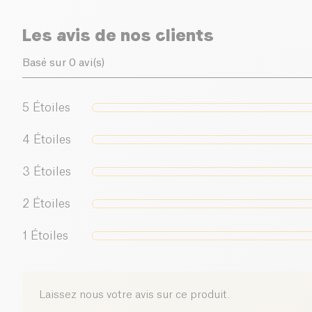
Les avis de nos clients
Basé sur 0 avi(s)
5
Étoiles
4
Étoiles
3
Étoiles
2
Étoiles
1
Étoiles
Laissez nous votre avis sur ce produit.