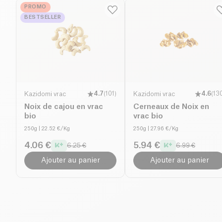
PROMO
BESTSELLER
Kazidomi vrac
4.7
(
101
)
Kazidomi vrac
4.6
(
13
Noix de cajou en vrac
Cerneaux de Noix en
bio
vrac bio
250g
| 22.52 €/Kg
250g
| 27.96 €/Kg
4.06 €
5.94 €
6.25 €
6.99 €
Ajouter au panier
Ajouter au panier