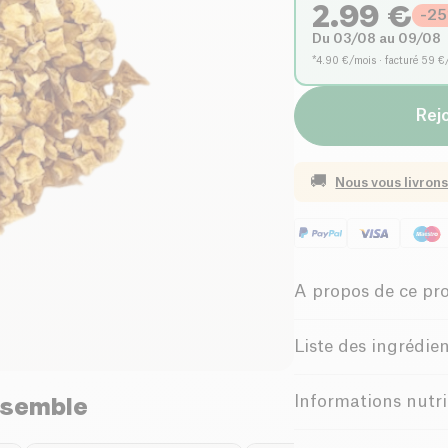
2.99
€
-
25
Du 03/08 au 09/08
*4.90 €/mois · facturé 59 €
Rejo
🚚
Nous vous livrons
A propos de ce pr
Biologique
Liste des ingrédie
Family-Owned 
Pommes bio
nsemble
Informations nutri
Possibles traces d'
Belgian Compa