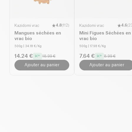
Kazidomi vrac
4.8
(
112
)
Kazidomi vrac
4.6
(
2
Mangues séchées en
Mini Figues Séchées en
vrac bio
vrac bio
500g
| 34.18 €/Kg
500g
| 17.98 €/Kg
14.24 €
7.64 €
18.99 €
8.99 €
Ajouter au panier
Ajouter au panier