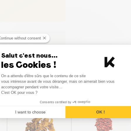
Continue without consent
ci
Salut c'est nous...
les Cookies !
Consent Management Platform
On a attendu d'être sûrs que le contenu de ce site
Axeptio consent
vous intéresse avant de vous déranger, mais on aimerait bien vous
Produits similaires
accompagner pendant votre visite...
C'est OK pour vous ?
Consents certified by
PROMO
PROMO
I want to choose
OK !