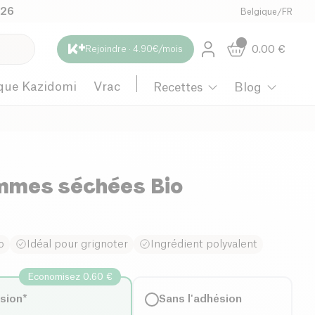
026
Belgique
/
FR
0.00
€
Rejoindre · 4.90€/mois
que Kazidomi
Vrac
Recettes
Blog
mmes séchées Bio
o
Idéal pour grignoter
Ingrédient polyvalent
Economisez 0.60 €
ésion*
Sans l'adhésion