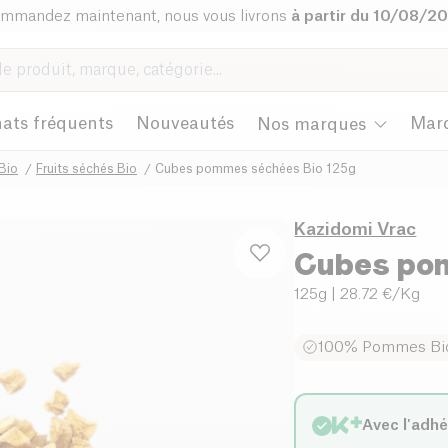
mmandez maintenant, nous vous livrons
à partir du 10/08/2
ats fréquents
Nouveautés
Mar
Nos marques
Bio
Fruits séchés Bio
Cubes pommes séchées Bio 125g
Kazidomi Vrac
Cubes po
125g
| 28.72 €/Kg
100% Pommes Bi
Avec l'adh