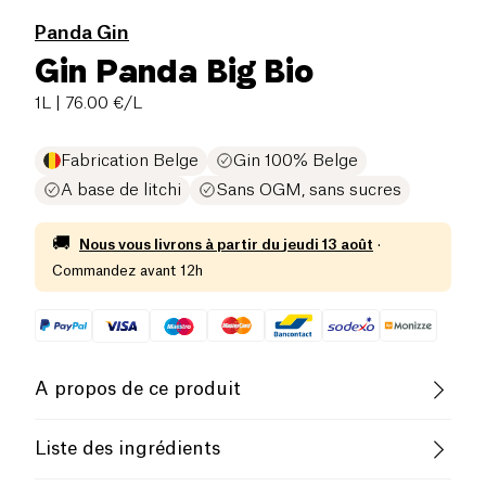
Panda Gin
Gin Panda Big Bio
1L
| 76.00 €/L
Fabrication Belge
Gin 100% Belge
A base de litchi
Sans OGM, sans sucres
🚚
Nous vous livrons à partir du
jeudi 13 août
·
Commandez avant 12h
A propos de ce produit
Pauvre en sel
Biologique
Liste des ingrédients