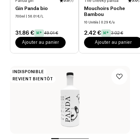
Panda gin
5.0
(
1
)
The cheeky panda
5.0
(
Gin Panda bio
Mouchoirs Poche
Bambou
700ml
| 56.01 €/L
10 Unités
| 0.29 €/u
31.86 €
2.42 €
49.01 €
3.02 €
Ajouter au panier
Ajouter au panier
INDISPONIBLE
REVIENT BIENTÔT