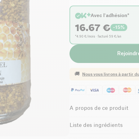
Avec l'adhésion*
16.67
€
-
15
%
*4.90 €/mois · facturé 59 €/an
Rejoindre
🚚
Nous vous livrons à partir d
A propos de ce produit
Sans gluten (ingrédients)
Liste des ingrédients
Belgian Company
100% Pollen