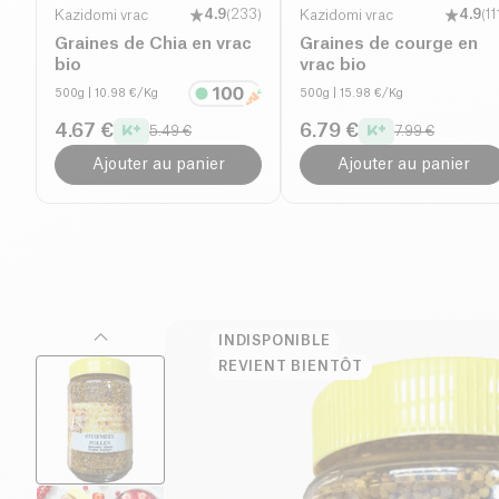
Kazidomi vrac
4.9
(
233
)
Kazidomi vrac
4.9
(
11
Graines de Chia en vrac
Graines de courge en
bio
vrac bio
500g
| 10.98 €/Kg
500g
| 15.98 €/Kg
4.67 €
6.79 €
5.49 €
7.99 €
Ajouter au panier
Ajouter au panier
INDISPONIBLE
REVIENT BIENTÔT