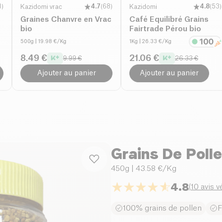
1
)
Kazidomi vrac
4.7
(
68
)
Kazidomi
4.8
(
53
)
Graines Chanvre en Vrac
Café Equilibré Grains
bio
Fairtrade Pérou bio
500g
| 19.98 €/Kg
1Kg
| 26.33 €/Kg
8.49 €
21.06 €
9.99 €
26.33 €
Ajouter au panier
Ajouter au panier
Grains De Poll
450g
| 43.58 €/Kg
4.8
(
10 avis v
100% grains de pollen
F