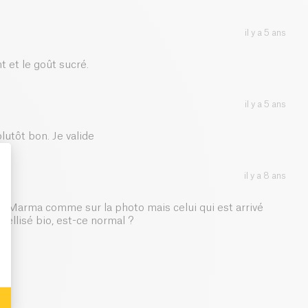
0 g
il y a 5 ans
 et le goût sucré.
il y a 5 ans
lutôt bon. Je valide
il y a 8 ans
: Personalize Your Options
en Marma comme sur la photo mais celui qui est arrivé
bellisé bio, est-ce normal ?