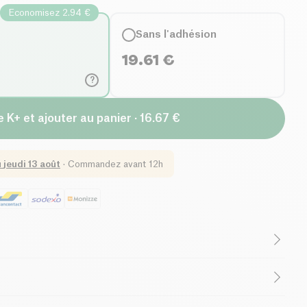
Economisez 2.94 €
Sans l'adhésion
19.61
€
?
 K+ et ajouter au panier · 16.67 €
u
jeudi 13 août
·
Commandez avant 12h
Sans lactose (ingrédients)
Végétarien