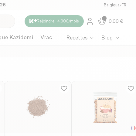
026
Belgique
/
FR
0.00
€
Rejoindre · 4.90€/mois
que Kazidomi
Vrac
Recettes
Blog