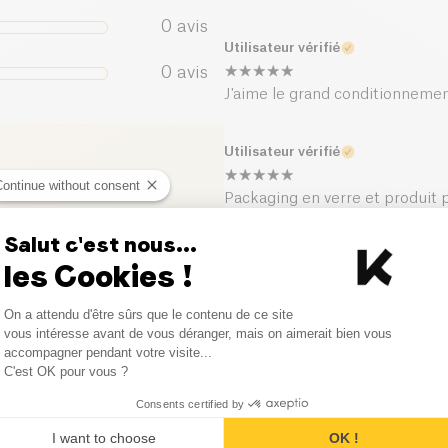
Sel (g)
0
avis
Utilisateur vérifié
0
avis
J'aime le grand conditionnement
Utilisateur vérifié
Continue without consent
Packaging en verre et produit p
Salut c'est nous...
Utilisateur vérifié
les Cookies !
Consent Management Platform
Bonjour, j'ai commandé le poll
On a attendu d'être sûrs que le contenu de ce site
ci
chez moi est différent et non la
Axeptio consent
vous intéresse avant de vous déranger, mais on aimerait bien vous
accompagner pendant votre visite...
C'est OK pour vous ?
Consents certified by
I want to choose
OK !