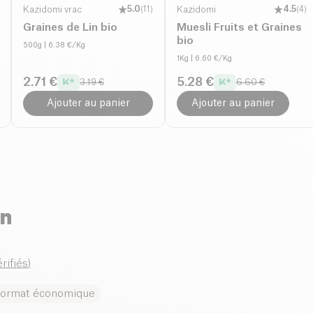
Kazidomi vrac
5.0
(
11
)
Kazidomi
4.5
(
4
)
Graines de Lin bio
Muesli Fruits et Graines
bio
500g
| 6.38 €/Kg
1Kg
| 6.60 €/Kg
2.71 €
5.28 €
3.19 €
6.60 €
Ajouter au panier
Ajouter au panier
en
érifiés
)
ormat économique