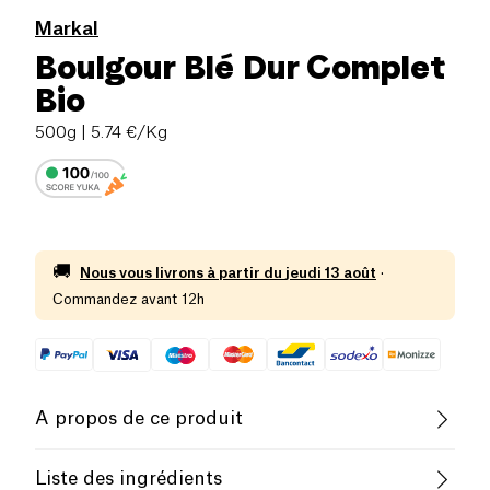
Markal
Boulgour Blé Dur Complet
Bio
500g
| 5.74 €/Kg
🚚
Nous vous livrons à partir du
jeudi 13 août
·
Commandez avant 12h
A propos de ce produit
Vegan
Pauvre en sel
Biologique
Liste des ingrédients