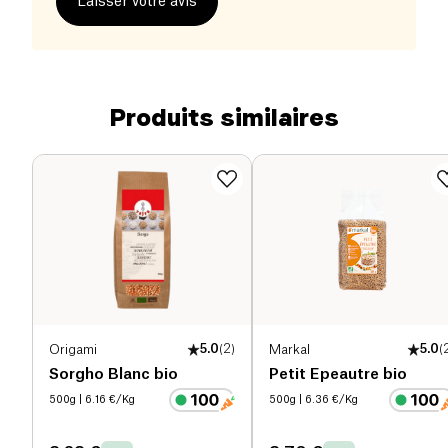
Laisser votre avis
Produits similaires
Origami
5.0
(
2
)
Markal
5.0
(
Sorgho Blanc bio
Petit Epeautre bio
500g
| 6.16 €/Kg
500g
| 6.36 €/Kg