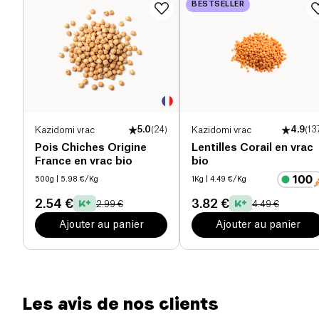
BESTSELLER
Sel (g)
0.02 g
Kazidomi vrac
5.0
(
24
)
Kazidomi vrac
4.9
(
13
Pois Chiches Origine
Lentilles Corail en vrac
France en vrac bio
bio
500g
| 5.98 €/Kg
1Kg
| 4.49 €/Kg
2.54 €
3.82 €
2.99 €
4.49 €
Ajouter au panier
Ajouter au panier
Les avis de nos clients