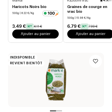
Markal
Kazidomi vrac
4.9
(
11
Haricots Noirs bio
Graines de courge en
vrac bio
500g
| 8.22 €/Kg
500g
| 15.98 €/Kg
3.49 €
6.79 €
4.11 €
7.99 €
Ajouter au panier
Ajouter au panier
INDISPONIBLE
REVIENT BIENTÔT