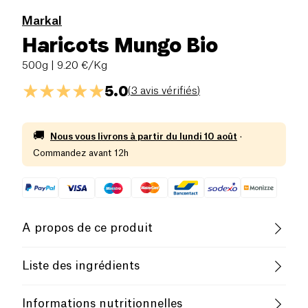
Markal
Haricots Mungo Bio
500g
| 9.20 €/Kg
5.0
(
3 avis vérifiés
)
🚚
Nous vous livrons à partir du
lundi 10 août
·
Commandez avant 12h
A propos de ce produit
Vegan
Pauvre en sel
Biologique
Liste des ingrédients
Végétarien
Haricots mungo biologiques.
Informations nutritionnelles
Possibles traces d'allergènes:
Gluten
,
Graines