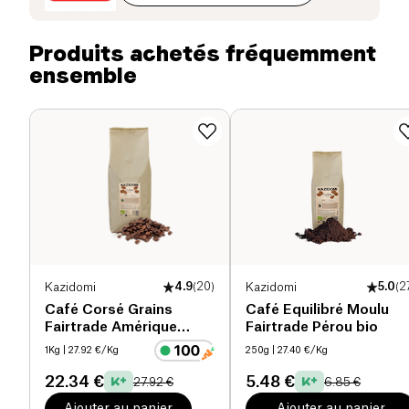
l'
orge
, le
froment
, la
chicorée
, le
seigle
et les
pois chiches
pour créer une boisson chaude
dont sucres (g)
0 g
Produits achetés fréquemment
savoureuse et stimulante. L'orge et le froment
ensemble
apportent une saveur riche et légèrement torréfiée,
Fibres alimentaires (g)
0 g
tandis que la chicorée ajoute une note subtilement
amère. Le seigle et les pois chiches complètent cet
Protéines (g)
0 g
assemblage en apportant une texture crémeuse et
une profondeur de goût unique. Préparé avec des
Sel (g)
0.1 g
ingrédients biologiques
de haute qualité, le
Yannoh vous offre une expérience de dégustation
satisfaisante sans la présence de caféine. Profitez
d'un moment de détente avec cette délicieuse
boisson chaude, parfaite pour les amateurs de café
Kazidomi
4.9
(
20
)
Kazidomi
5.0
(
2
souhaitant une alternative plus douce et naturelle.
Café Corsé Grains
Café Equilibré Moulu
Fairtrade Amérique
Fairtrade Pérou bio
Latine & Tanzanie bio
1Kg
| 27.92 €/Kg
250g
| 27.40 €/Kg
22.34 €
5.48 €
27.92 €
6.85 €