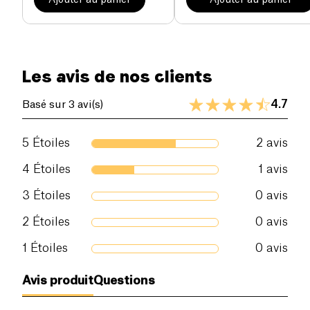
Ajouter au panier
Ajouter au panier
Les avis de nos clients
4.7
Basé sur 3 avi(s)
5
Étoiles
2
avis
4
Étoiles
1
avis
3
Étoiles
0
avis
2
Étoiles
0
avis
1
Étoiles
0
avis
Avis produit
Questions