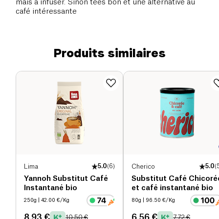
mais à infuser. Sinon tees bon et une alternative au
café intéressante
Produits similaires
Lima
5.0
(
6
)
Cherico
5.0
(
Yannoh Substitut Café
Substitut Café Chicoré
Instantané bio
et café instantané bio
250g
| 42.00 €/Kg
80g
| 96.50 €/Kg
8.93 €
6.56 €
10.50 €
7.72 €