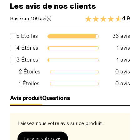
Les avis de nos clients
Fibres alimentaires (g)
11.2 g
4.9
Basé sur 109 avi(s)
Protéines (g)
18.5 g
5
Étoiles
36
avis
Sel (g)
0 g
4
Étoiles
1
avis
3
Étoiles
1
avis
2
Étoiles
0
avis
1
Étoiles
0
avis
Avis produit
Questions
Laissez nous votre avis sur ce produit.
Laisser votre avis