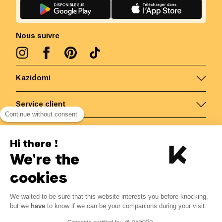
Nous suivre
Kazidomi
Service client
Continue without consent
Nous contacter
Hi there !
We're the
Belgique
/
FR
Paiements sécurisés via
cookies
We waited to be sure that this website interests you before knocking,
15.19
€
-
20
%
?
18.99
€
but we
have
to know if we can be your companions during your visit.
Economisez 3.80 € avec K+
© Kazidomi
2026
BE-BIO-03
Consents certified by