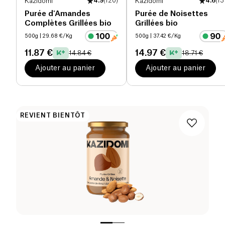
Kazidomi
4.9
(
120
)
Kazidomi
4.6
(
13
Purée d'Amandes
Purée de Noisettes
Complètes Grillées bio
Grillées bio
500g
| 29.68 €/Kg
500g
| 37.42 €/Kg
11.87 €
14.97 €
14.84 €
18.71 €
Ajouter au panier
Ajouter au panier
REVIENT BIENTÔT