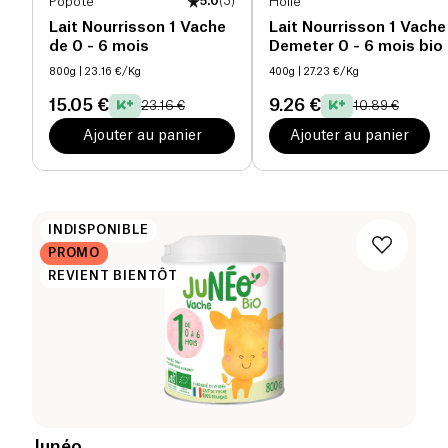
Popote
5.0
(
3
)
Holle
Lait Nourrisson 1 Vache
Lait Nourrisson 1 Vache
de 0 - 6 mois
Demeter 0 - 6 mois bio
800g
| 23.16 €/Kg
400g
| 27.23 €/Kg
15.05 €
9.26 €
23.16 €
10.89 €
Ajouter au panier
Ajouter au panier
INDISPONIBLE
PROMO
REVIENT BIENTÔT
Junéo