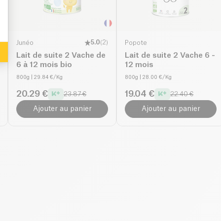
Junéo
5.0
(
2
)
Popote
Lait de suite 2 Vache de
Lait de suite 2 Vache 6 -
6 à 12 mois bio
12 mois
800g
| 29.84 €/Kg
800g
| 28.00 €/Kg
20.29 €
19.04 €
23.87 €
22.40 €
Ajouter au panier
Ajouter au panier