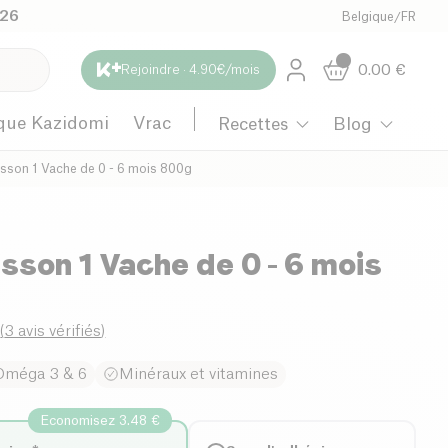
026
Belgique
/
FR
0.00
€
Rejoindre · 4.90€/mois
que Kazidomi
Vrac
Recettes
Blog
isson 1 Vache de 0 - 6 mois 800g
isson 1 Vache de 0 - 6 mois
0
(
3 avis vérifiés
)
Oméga 3 & 6
Minéraux et vitamines
Economisez 3.48 €