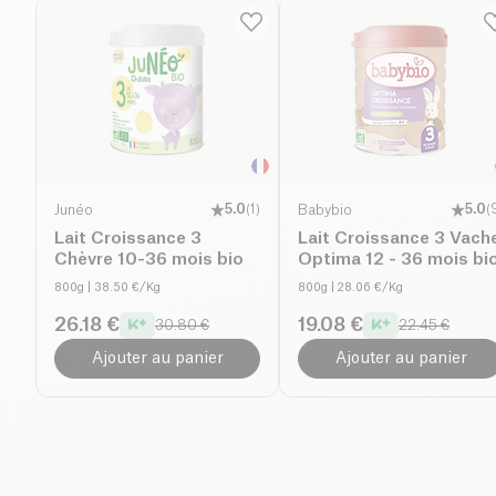
Junéo
5.0
(
1
)
Babybio
5.0
(
Lait Croissance 3
Lait Croissance 3 Vach
Chèvre 10-36 mois bio
Optima 12 - 36 mois bi
800g
| 38.50 €/Kg
800g
| 28.06 €/Kg
26.18 €
19.08 €
30.80 €
22.45 €
Ajouter au panier
Ajouter au panier