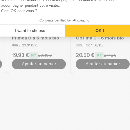
accompagner pendant votre visite...
C'est OK pour vous ?
Consents certified by
Babybio
4.5
(
4
)
Babybio
I want to choose
OK !
1
Lait Nourrisson 1 Vache
Lait Nourrisson 1
Priméa 0 à 6 mois bio
Optima 0 - 6 mois bio
800g
| 29.31 €/Kg
800g
| 30.15 €/Kg
19.93 €
20.50 €
23.45 €
24.12 €
Ajouter au panier
Ajouter au panier