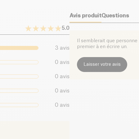
dont sucres (g)
Avis produit
Questions
Fibres alimentaires (g)
5.0
Protéines (g)
Il semblerait que personne n
premier à en écrire un.
3
avis
Sel (g)
0
avis
Laisser votre avis
0
avis
0
avis
0
avis