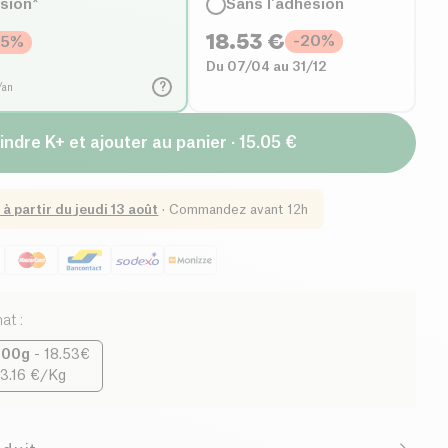
ésion*
Sans l'adhésion
18.53
€
-
20
%
35
%
Du 07/04 au 31/12
?
/an
indre K+ et ajouter au panier · 15.05 €
 à partir du
jeudi 13 août
·
Commandez avant 12h
mat
:
800g
-
18.53€
3.16 €/Kg