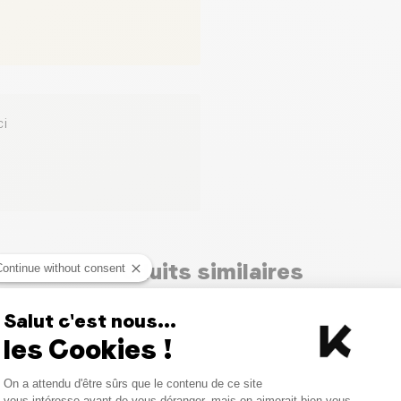
ci
Produits similaires
Continue without consent
Salut c'est nous...
les Cookies !
Consent Management Platform
On a attendu d'être sûrs que le contenu de ce site
Axeptio consent
vous intéresse avant de vous déranger, mais on aimerait bien vous