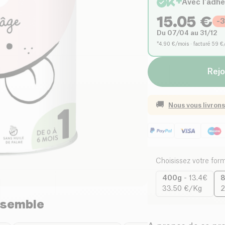
Avec l'adh
15.05
€
-
Du 07/04 au 31/12
*4.90 €/mois · facturé 59 €
Rejo
🚚
Nous vous livrons
Choisissez votre for
400g
-
13.4€
33.50 €/Kg
2
nsemble