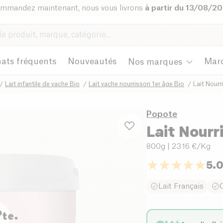
mmandez maintenant, nous vous livrons
à partir du 13/08/2
ats fréquents
Nouveautés
Mar
Nos marques
Lait infantile de vache Bio
Lait vache nourrisson 1er âge Bio
Lait Nourr
Popote
Lait Nourr
800g
| 23.16 €/Kg
5.
Lait Français