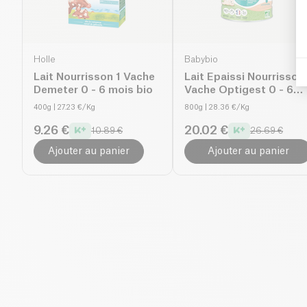
Holle
Babybio
Lait Nourrisson 1 Vache
Lait Epaissi Nourrisson 
Demeter 0 - 6 mois bio
Vache Optigest 0 - 6
mois bio
400g
| 27.23 €/Kg
800g
| 28.36 €/Kg
9.26 €
20.02 €
10.89 €
26.69 €
Ajouter au panier
Ajouter au panier