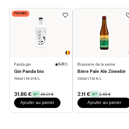
PROMO
Panda gin
5.0
(
1
)
Brasserie de la senne
Gin Panda bio
Bière Pale Ale Zinnebir
700ml
| 56.01 €/L
330ml
| 7.52 €/L
31.86 €
2.11 €
49.01 €
2.48 €
Ajouter au panier
Ajouter au panier