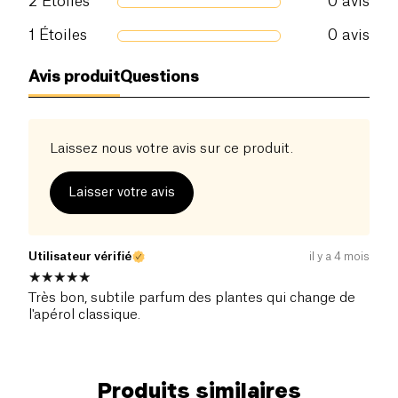
2
Étoiles
0
avis
partage et de plaisir inoubliables.
1
Étoiles
0
avis
Avis produit
Questions
Laissez nous votre avis sur ce produit.
Laisser votre avis
Utilisateur vérifié
il y a 4 mois
Très bon, subtile parfum des plantes qui change de
l'apérol classique.
Produits similaires