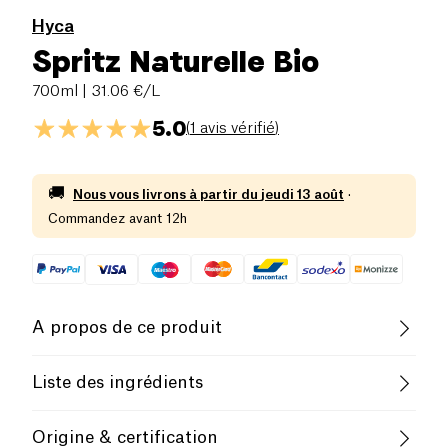
Hyca
Spritz Naturelle Bio
700ml
| 31.06 €/L
5.0
(
1 avis vérifié
)
🚚
Nous vous livrons à partir du
jeudi 13 août
·
Commandez avant 12h
A propos de ce produit
Vegan
Sans lactose (ingrédients)
Liste des ingrédients
Pauvre en sel
Biologique
Eau, alcool de
blé
*, sucres*, orange*, mandarine*,
Origine & certification
bergamote*, orange amère*, plantes aromatiques*,