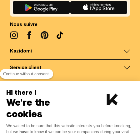
Nous suivre
Kazidomi
Service client
Continue without consent
Nous contacter
Hi there !
We're the
Belgique
/
FR
Paiements sécurisés via
cookies
We waited to be sure that this website interests you before knocking,
but we
have
to know if we can be your companions during your visit.
© Kazidomi
2026
BE-BIO-03