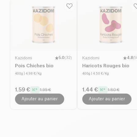
Kazidomi
5.0
(
32
)
Kazidomi
4.8
(
1
Pois Chiches bio
Haricots Rouges bio
400g
| 4.98 €/Kg
400g
| 4.50 €/Kg
1.59 €
1.44 €
1.99 €
1.80 €
Ajouter au panier
Ajouter au panier