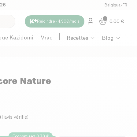
026
Belgique
/
FR
0.00
€
Rejoindre · 4.90€/mois
que Kazidomi
Vrac
Recettes
Blog
core Nature
0
(
1 avis vérifié
)
Economisez 0.78 €