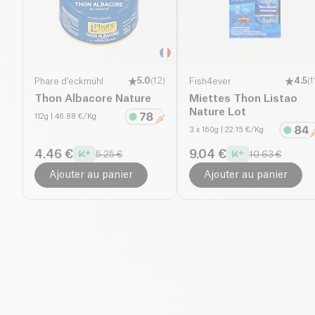
Phare d'eckmühl
5.0
(
12
)
Fish4ever
4.5
(
1
Thon Albacore Nature
Miettes Thon Listao
Nature Lot
112g
| 46.88 €/Kg
3 x 160g
| 22.15 €/Kg
4.46 €
9.04 €
5.25 €
10.63 €
Ajouter au panier
Ajouter au panier