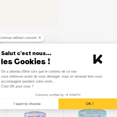
Continue without consent
ci
Salut c'est nous...
les Cookies !
Consent Management Platform
On a attendu d'être sûrs que le contenu de ce site
Axeptio consent
vous intéresse avant de vous déranger, mais on aimerait bien vous
accompagner pendant votre visite...
Produits similaires
C'est OK pour vous ?
Consents certified by
I want to choose
OK !