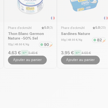
Phare d'eckmühl
5.0
(
3
)
Phare d'eckmühl
5.0
(
20
)
Thon Blanc Germon
Sardines Nature
Nature -50% Sel
95g
| 48.95 €/Kg
112g
| 48.66 €/Kg
4.63 €
3.95 €
5.45 €
4.65 €
Ajouter au panier
Ajouter au panier