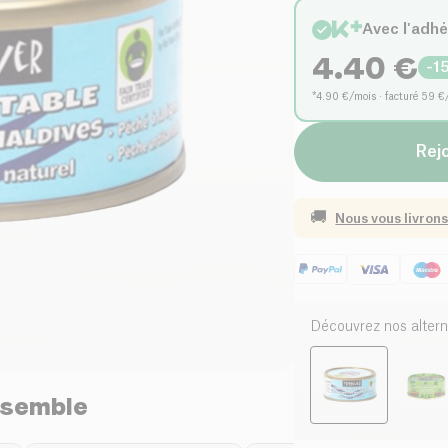
Avec l'adh
4.40
€
-
1
*4.90 €/mois · facturé 59 €
Rejo
🚚
Nous vous livrons
Découvrez nos altern
nsemble