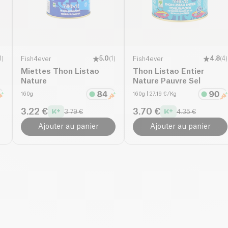
1
)
Fish4ever
5.0
(
1
)
Fish4ever
4.8
(
4
)
Miettes Thon Listao
Thon Listao Entier
Nature
Nature Pauvre Sel
160g
160g
| 27.19 €/Kg
3.22 €
3.70 €
3.79 €
4.35 €
Ajouter au panier
Ajouter au panier