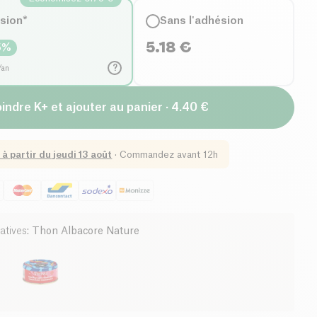
ésion*
Sans l'adhésion
5.18
€
5
%
?
/an
indre K+ et ajouter au panier · 4.40 €
 à partir du
jeudi 13 août
·
Commandez avant 12h
atives
:
Thon Albacore Nature