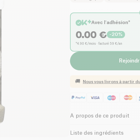
Avec l'adhésion*
0.00
€
-
20
%
*4.90 €/mois · facturé 59 €/an
Rejoindr
🚚
Nous vous livrons à partir d
A propos de ce produit
Vegan
Sans gluten 
Liste des ingrédients