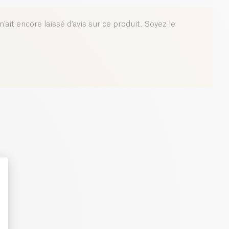
0 g
'ait encore laissé d'avis sur ce produit. Soyez le
: Personalize Your Options