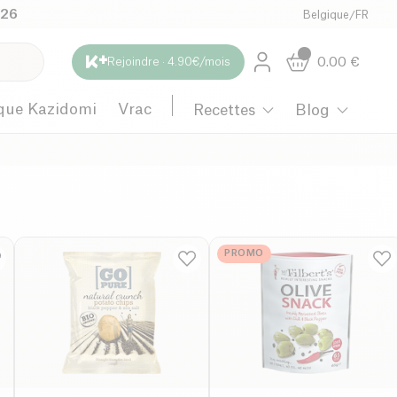
026
Belgique
/
FR
0.00
€
Rejoindre · 4.90€/mois
que Kazidomi
Vrac
Recettes
Blog
PROMO