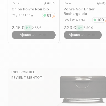
Rebel
4.1
(
15
)
Cook
5.0
(
Chips Poivre Noir bio
Poivre Noir Entier
Recharge bio
125g
| 23.04 €/Kg
150g
| 56.67 €/Kg
2.45 €
7.23 €
2.88 €
8.50 €
Ajouter au panier
Ajouter au panier
INDISPONIBLE
REVIENT BIENTÔT