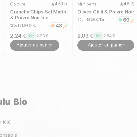
Go pure
4.5
(
12
)
Mr filberts
4.5
(
2
)
Crunchy Chips Sel Marin
Olives Chili & Poivre Noir
& Poivre Noir bio
50g
| 48.20 €/Kg
125g
| 21.04 €/Kg
2.24 €
2.03 €
2.63 €
2.54 €
Ajouter au panier
Ajouter au panier
lu Bio
ifiés
)
ponsable