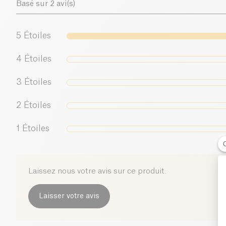
Basé sur 2 avi(s)
5
Étoiles
4
Étoiles
3
Étoiles
2
Étoiles
1
Étoiles
Laissez nous votre avis sur ce produit.
Laisser votre avis