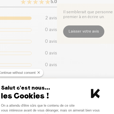
5.0
Sel (g)
Il semblerait que personne n
premier à en écrire un.
2
avis
0
avis
Laisser votre avis
0
avis
0
avis
0
avis
Continue without consent
Salut c'est nous...
les Cookies !
Consent Management Platform
On a attendu d'être sûrs que le contenu de ce site
Axeptio consent
vous intéresse avant de vous déranger, mais on aimerait bien vous