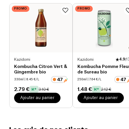
plus concentrés en arômes et extraits naturels,
Protéines (g)
0 g
offrant donc une puissance aromatique sans égal...
PROMO
PROMO
Sel (g)
0 g
Kazidomi
Kazidomi
4.9
(
1
Kombucha Citron Vert &
Kombucha Pomme Fleu
Gingembre bio
de Sureau bio
330ml
| 8.45 €/L
250ml
| 7.64 €/L
2.79 €
1.48 €
3.10 €
2.12 €
Ajouter au panier
Ajouter au panier