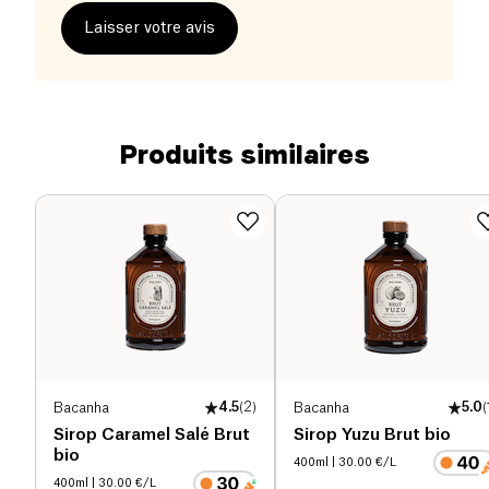
Laisser votre avis
Produits similaires
Bacanha
4.5
(
2
)
Bacanha
5.0
(
Sirop Caramel Salé Brut
Sirop Yuzu Brut bio
bio
400ml
| 30.00 €/L
400ml
| 30.00 €/L