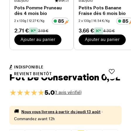
Babybio
5.0
(
5
)
Babybio
Pots Pomme Pruneau
Petits Pots Banane
dès 4 mois bio
Fraise dés 6 mois bio
2 x 130g
| 12.27 €/Kg
2 x 130g
| 16.54 €/Kg
2.71 €
3.66 €
3.19 €
4.30 €
Ajouter au panier
Ajouter au panier
Ah ! Table !
INDISPONIBLE
Pot De Conservation 0,9L
REVIENT BIENTÔT
5.0
(
1 avis vérifié
)
🚚
Nous vous livrons à partir du
jeudi 13 août
·
Commandez avant 12h