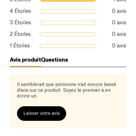
Origine : EU Résistance du verre en température : -
4
Étoiles
0
avis
40°C à + 250°C Bocal en verre : passage en lave
vaisselle, et au congélateur Diamètre = 9 cm,
3
Étoiles
0
avis
Hauteur = 15 cm
2
Étoiles
0
avis
1
Étoiles
0
avis
Avis produit
Questions
Il semblerait que personne n'ait encore laissé
d'avis sur ce produit. Soyez le premier à en
écrire un.
Laisser votre avis